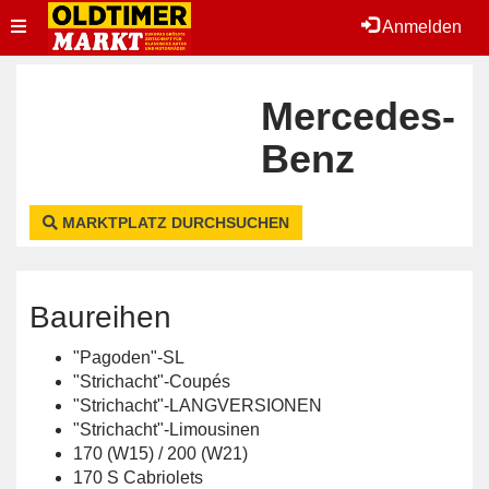
Toggle
Anmelden
navigation
Mercedes-
Benz
MARKTPLATZ DURCHSUCHEN
Baureihen
"Pagoden"-SL
"Strichacht"-Coupés
"Strichacht"-LANGVERSIONEN
"Strichacht"-Limousinen
170 (W15) / 200 (W21)
170 S Cabriolets