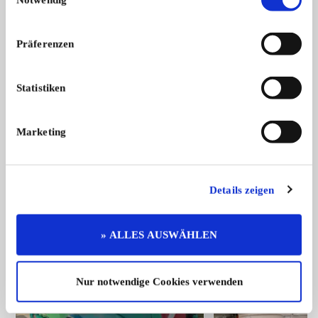
Präferenzen
Statistiken
Marketing
Details zeigen
» ALLES AUSWÄHLEN
Top-Anzeigen
Neuste Angebote
Top
Nur notwendige Cookies verwenden
15