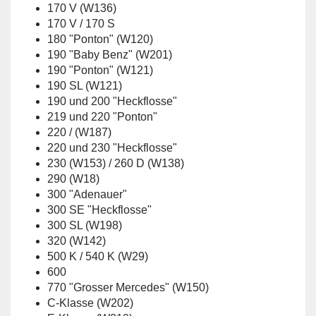
170 V (W136)
170 V / 170 S
180 "Ponton" (W120)
190 "Baby Benz" (W201)
190 "Ponton" (W121)
190 SL (W121)
190 und 200 "Heckflosse"
219 und 220 "Ponton"
220 / (W187)
220 und 230 "Heckflosse"
230 (W153) / 260 D (W138)
290 (W18)
300 "Adenauer"
300 SE "Heckflosse"
300 SL (W198)
320 (W142)
500 K / 540 K (W29)
600
770 "Grosser Mercedes" (W150)
C-Klasse (W202)