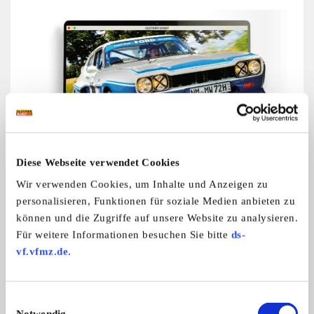
Diese Webseite verwendet Cookies
Wir verwenden Cookies, um Inhalte und Anzeigen zu
Mehr Infos zu Ihren Lieblingsfahrzeugen
personalisieren, Funktionen für soziale Medien anbieten zu
Durchsuchen Sie das
Artikel-Archiv von
können und die Zugriffe auf unsere Website zu analysieren.
OLDTIMER MARKT
Für weitere Informationen besuchen Sie bitte
ds-
vf.vfmz.de
.
Einwilligungsauswahl
Notwendig