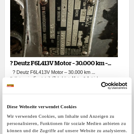
? Deutz F6L413V Motor – 30.000 km –
? Deutz F6L413V Motor – 30.000 km ...
Feuerwehr – mit Getriebe +
Kategorie:
Ersatzteile/Zubehör
>
Motor & Antrieb
Verteilergetriebe
4.200,- €
Verhandlungsbasis
Diese Webseite verwendet Cookies
Privatverkauf
Wir verwenden Cookies, um Inhalte und Anzeigen zu
Anzeige merken
personalisieren, Funktionen für soziale Medien anbieten zu
Angebot
Privat
können und die Zugriffe auf unsere Website zu analysieren.