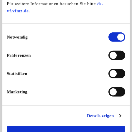
Für weitere Informationen besuchen Sie bitte
ds-
ANSEHEN
vf.vfmz.de
.
Einwilligungsauswahl
1
Notwendig
Präferenzen
Statistiken
Marketing
Scania-Kompressor und E-Pumpe für 10-
Details zeigen
Scania-Kompressor neu der Serie 4, T ...
Zylinder MAN D2530MF
Kategorie:
Ersatzteile/Zubehör
>
Motor & Antrieb