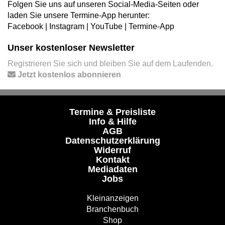
Folgen Sie uns auf unseren Social-Media-Seiten oder
laden Sie unsere Termine-App herunter:
Facebook
|
Instagram
|
YouTube
|
Termine-App
Unser kostenloser Newsletter
Registrieren Sie sich und bleiben Sie auf dem Laufenden.
Jetzt kostenlos abonnieren
Termine & Preisliste
Info & Hilfe
AGB
Datenschutzerklärung
Widerruf
Kontakt
Mediadaten
Jobs
Kleinanzeigen
Branchenbuch
Shop