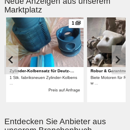
Neue Anzeigen aus unserem
Marktplatz
1
Zylinder-Kolbensatz für Deutz-
Robur & Garantmotoren 1 2
1 Stk. fabriksneuen Zylinder-Kolbens
Biete Motoren für Ro
Motor V-10
Zylinder IFA DDR
...
w ...
Preis auf Anfrage
Entdecken Sie Anbieter aus