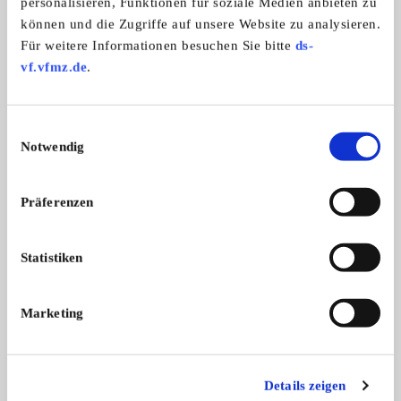
personalisieren, Funktionen für soziale Medien anbieten zu
können und die Zugriffe auf unsere Website zu analysieren.
Für weitere Informationen besuchen Sie bitte
ds-
vf.vfmz.de
.
Erfolgreich verkaufen
Tipps für den
Einwilligungsauswahl
Oldtimerverkauf
Notwendig
Sie wollen sich von Ihrem Klassiker trennen? Wir
zeigen, wie Sie Schritt für Schritt den Verkauf des alten
Präferenzen
Schätzchens richtig organisieren.
Statistiken
MEHR...
Marketing
Details zeigen