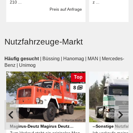
210 ...
z ...
Preis auf Anfrage
Nutzfahrzeuge-Markt
Häufig gesucht
|
Büssing
|
Hanomag
|
MAN
|
Mercedes-
Benz
|
Unimog
Top
8
Magirus-Deutz Magirus Deutz
--Sonstige Nutzfah
Zum Verkauf steht ein originales Mag
Ich verkaufe meinen