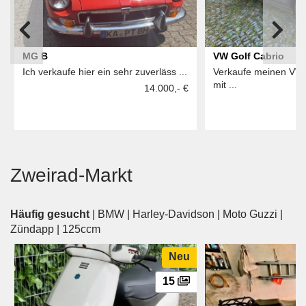
MG B
VW Golf Cabrio
Ich verkaufe hier ein sehr zuverläss ...
Verkaufe meinen VW
mit ...
14.000,- €
Zweirad-Markt
Häufig gesucht
|
BMW
|
Harley-Davidson
|
Moto Guzzi
|
Zündapp
|
125ccm
Neu
15