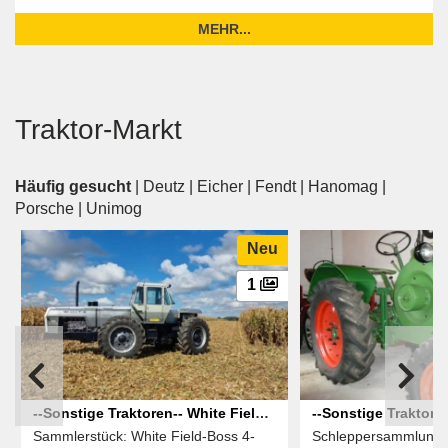
MEHR...
Traktor-Markt
Häufig gesucht
|
Deutz
|
Eicher
|
Fendt
|
Hanomag
|
Porsche
|
Unimog
Neu
1
--Sonstige Traktoren-- White Field-
--Sonstige Traktoren
Sammlerstück: White Field-Boss 4-
Schleppersammlung w
Boss 4-210
Verdampfer