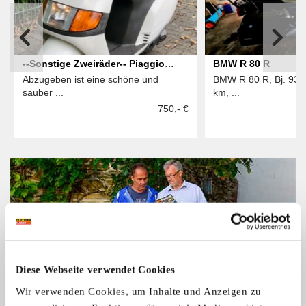
--Sonstige Zweiräder-- Piaggio
BMW R 80 R
Abzugeben ist eine schöne und
BMW R 80 R, Bj. 93,
Sfera NSL 80 original und gut, 7600
sauber ...
km, ...
km, HU 8/28
750,- €
Diese Webseite verwendet Cookies
Wir verwenden Cookies, um Inhalte und Anzeigen zu