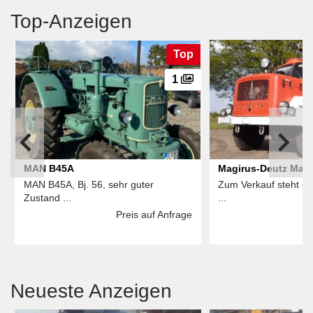
Top-Anzeigen
Top
1
MAN B45A
Magirus-Deutz Magi
MAN B45A, Bj. 56, sehr guter
Zum Verkauf steht ei
125D10 LF 16-TS F
Zustand ...
...
Hannover
Preis auf Anfrage
Neueste Anzeigen