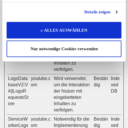
-YNID
om
um die Interaktion
Tage
P-
der Nutzer mit
Coo
Details zeigen
eingebetteten
kie
Inhalten zu
verfolgen.
» ALLES AUSWÄHLEN
LAST_R
youtube.c
Wird verwendet,
Sitzun
HTT
ESULT_E
om
um die Interaktion
g
P-
Nur notwendige Cookies verwenden
NTRY_K
der Nutzer mit
Coo
EY
eingebetteten
kie
Inhalten zu
verfolgen.
LogsData
youtube.c
Wird verwendet,
Bestän
Inde
baseV2:V
om
um die Interaktion
dig
xed
#||LogsR
der Nutzer mit
DB
equestsSt
eingebetteten
ore
Inhalten zu
verfolgen.
ServiceW
youtube.c
Notwendig für die
Bestän
Inde
orkerLogs
om
Implementierung
dig
xed