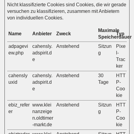
Nicht klassifizierte Cookies sind Cookies, die wir gerade
versuchen zu klassifizieren, zusammen mit Anbietern
von individuellen Cookies.
Maximale
Name
Anbieter
Zweck
Typ
Speicherdauer
adpagevi
cahensly.
Anstehend
Sitzun
Pixe
ew.php
adspirit.d
g
l-
e
Trac
ker
cahensly
cahensly.
Anstehend
30
HTT
uxid
adspirit.d
Tage
P-
e
Coo
kie
ebiz_refer
www.klei
Anstehend
Sitzun
HTT
er
nanzeige
g
P-
n.oldtimer
Coo
-markt.de
kie