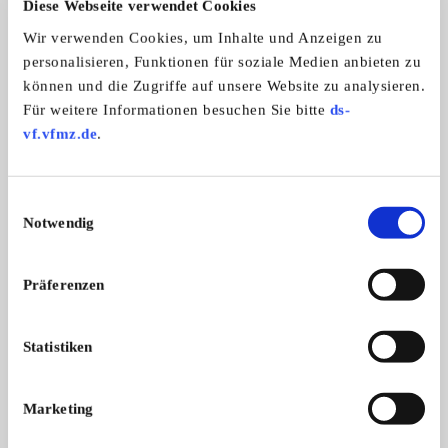
Diese Webseite verwendet Cookies
Benutzer sind und daher wertvoller für Publisher und
werbetreibende Drittparteien sind.
Wir verwenden Cookies, um Inhalte und Anzeigen zu
personalisieren, Funktionen für soziale Medien anbieten zu
Maximale
können und die Zugriffe auf unsere Website zu analysieren.
Name
Anbieter
Zweck
Typ
Speicherdauer
Für weitere Informationen besuchen Sie bitte
ds-
__Secure
youtube.c
Wird verwendet,
180
HTT
vf.vfmz.de
.
-
om
um die Interaktion
Tage
P-
ROLLOU
der Nutzer mit
Coo
T_TOKE
eingebetteten
kie
Einwilligungsauswahl
N
Inhalten zu
Notwendig
verfolgen.
__Secure
youtube.c
Speichert die
Sitzun
HTT
Präferenzen
-YEC
om
Benutzereinstellu
g
P-
ngen beim Abruf
Coo
eines auf anderen
kie
Statistiken
Webseiten
integrierten
Youtube-Videos
Marketing
__Secure
youtube.c
Wird verwendet,
180
HTT