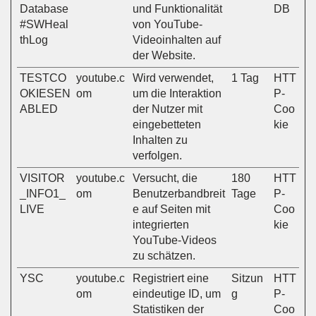
Database
und Funktionalität
DB
#SWHeal
von YouTube-
thLog
Videoinhalten auf
der Website.
TESTCO
youtube.c
Wird verwendet,
1 Tag
HTT
OKIESEN
om
um die Interaktion
P-
ABLED
der Nutzer mit
Coo
eingebetteten
kie
Inhalten zu
verfolgen.
VISITOR
youtube.c
Versucht, die
180
HTT
_INFO1_
om
Benutzerbandbreit
Tage
P-
LIVE
e auf Seiten mit
Coo
integrierten
kie
YouTube-Videos
zu schätzen.
YSC
youtube.c
Registriert eine
Sitzun
HTT
om
eindeutige ID, um
g
P-
Statistiken der
Coo