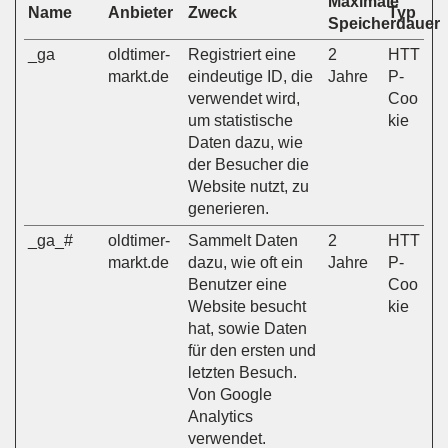
Maximale
Name
Anbieter
Zweck
Typ
Speicherdauer
_ga
oldtimer-
Registriert eine
2
HTT
markt.de
eindeutige ID, die
Jahre
P-
verwendet wird,
Coo
um statistische
kie
Daten dazu, wie
der Besucher die
Website nutzt, zu
generieren.
_ga_#
oldtimer-
Sammelt Daten
2
HTT
markt.de
dazu, wie oft ein
Jahre
P-
Benutzer eine
Coo
Website besucht
kie
hat, sowie Daten
für den ersten und
letzten Besuch.
Von Google
Analytics
verwendet.