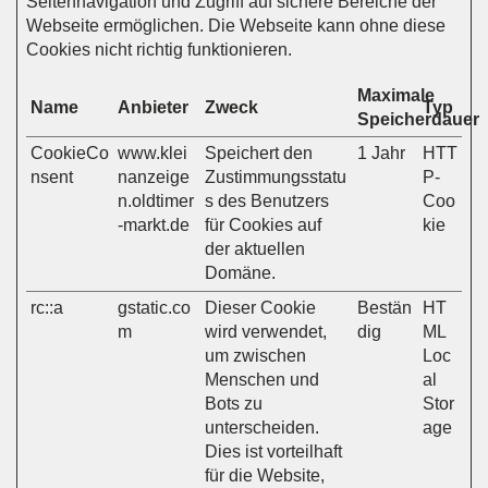
Seitennavigation und Zugriff auf sichere Bereiche der
Webseite ermöglichen. Die Webseite kann ohne diese
Cookies nicht richtig funktionieren.
Maximale
Name
Anbieter
Zweck
Typ
Speicherdauer
CookieCo
www.klei
Speichert den
1 Jahr
HTT
nsent
nanzeige
Zustimmungsstatu
P-
n.oldtimer
s des Benutzers
Coo
-markt.de
für Cookies auf
kie
der aktuellen
Domäne.
rc::a
gstatic.co
Dieser Cookie
Bestän
HT
m
wird verwendet,
dig
ML
um zwischen
Loc
Menschen und
al
Bots zu
Stor
unterscheiden.
age
Dies ist vorteilhaft
für die Website,