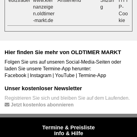
ebiztrader
www.klei
Anstehend
Sitzun
HTT
nanzeige
g
P-
n.oldtimer
Coo
-markt.de
kie
Hier finden Sie mehr von OLDTIMER MARKT
Folgen Sie uns auf unseren Social-Media-Seiten oder
laden Sie unsere Termine-App herunter:
Facebook
|
Instagram
|
YouTube
|
Termine-App
Unser kostenloser Newsletter
Registrieren Sie sich und bleiben Sie auf dem Laufenden.
Jetzt kostenlos abonnieren
Termine & Preisliste
Info & Hilfe