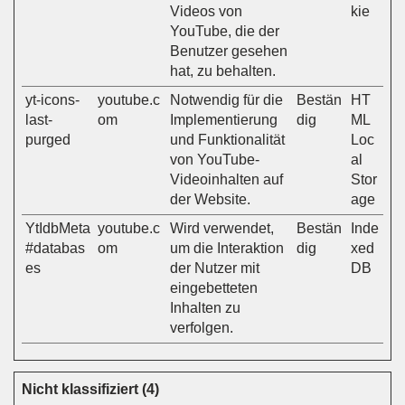
Videos von
kie
YouTube, die der
Benutzer gesehen
hat, zu behalten.
yt-icons-
youtube.c
Notwendig für die
Bestän
HT
last-
om
Implementierung
dig
ML
purged
und Funktionalität
Loc
von YouTube-
al
Videoinhalten auf
Stor
der Website.
age
YtIdbMeta
youtube.c
Wird verwendet,
Bestän
Inde
#databas
om
um die Interaktion
dig
xed
es
der Nutzer mit
DB
eingebetteten
Inhalten zu
verfolgen.
Nicht klassifiziert (4)