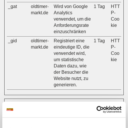
_gat
oldtimer-
Wird von Google
1 Tag
HTT
markt.de
Analytics
P-
verwendet, um die
Coo
Anforderungsrate
kie
einzuschränken
_gid
oldtimer-
Registriert eine
1 Tag
HTT
markt.de
eindeutige ID, die
P-
verwendet wird,
Coo
um statistische
kie
Daten dazu, wie
der Besucher die
Website nutzt, zu
generieren.
Marketing (11)
Marketing-Cookies werden verwendet, um Besuchern
auf Webseiten zu folgen. Die Absicht ist, Anzeigen zu
zeigen, die relevant und ansprechend für den einzelnen