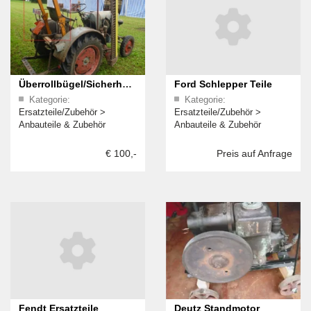
Überrollbügel/Sicherheitsbügel
Ford Schlepper Teile
Kategorie:
Kategorie:
für Eicher EDxx
Ersatzteile/Zubehör
>
Ersatzteile/Zubehör
>
Anbauteile & Zubehör
Anbauteile & Zubehör
€ 100,-
Preis auf Anfrage
Fendt Ersatzteile
Deutz Standmotor