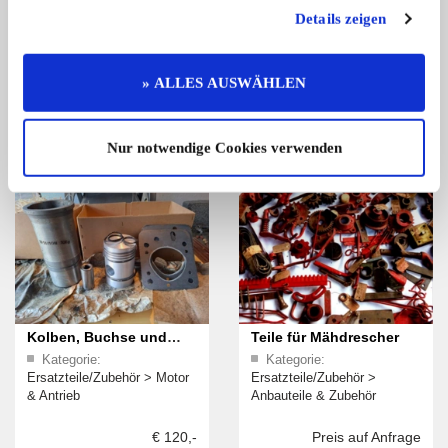
DEUTZ F1 M414
Kurbelstange f.
Details zeigen
Kategorie:
Kategorie:
Org.Kühlerdeckel mit
Mähbalken
Ersatzteile/Zubehör
>
Ersatzteile/Zubehör
>
Thermometer
Anbauteile & Zubehör
Anbauteile & Zubehör
» ALLES AUSWÄHLEN
Preis auf Anfrage
Preis auf Anfrage
Nur notwendige Cookies verwenden
Kolben, Buchse und
Teile für Mähdrescher
Kategorie:
Kategorie:
Zubehör 36iger Deutz
Ersatzteile/Zubehör
>
Motor
Ersatzteile/Zubehör
>
& Antrieb
Anbauteile & Zubehör
€ 120,-
Preis auf Anfrage