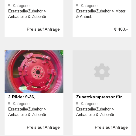
Kategorie:
Kategorie:
Ersatzteile/Zubehör
>
Ersatzteile/Zubehör
>
Motor
Anbauteile & Zubehör
& Antrieb
Preis auf Anfrage
€ 400,-
2 Räder 9-36,
Zusatzkompressor für
Kategorie:
Kategorie:
Gitterradaufn., Seitenbl.
MB-Trac
Ersatzteile/Zubehör
>
Ersatzteile/Zubehör
>
R19 li. u. R22 re.,
Anbauteile & Zubehör
Anbauteile & Zubehör
Geräterahmen GR12 f.
Preis auf Anfrage
Preis auf Anfrage
R12 + C112, 2 gute