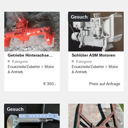
Reifen 9-24
Gesuch
Getriebe Hinterachse
Schlüter ASM Motoren
Kategorie:
Kategorie:
Porsche Junior Diesel
Ersatzteile/Zubehör
>
Motor
Ersatzteile/Zubehör
>
Motor
108
& Antrieb
& Antrieb
€ 350,-
Preis auf Anfrage
Gesuch