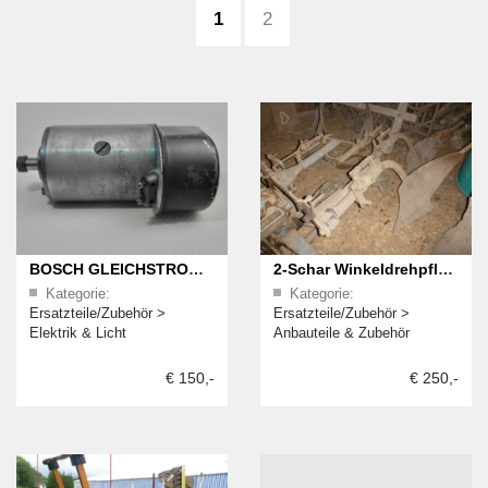
1
2
BOSCH GLEICHSTROM
2-Schar Winkeldrehpflug
Kategorie:
Kategorie:
LICHTMASCHINE 6 VOLT
zu verkaufen, "Eicher
Ersatzteile/Zubehör
>
Ersatzteile/Zubehör
>
+ REGLER
AG108ZST"
Elektrik & Licht
Anbauteile & Zubehör
€ 150,-
€ 250,-