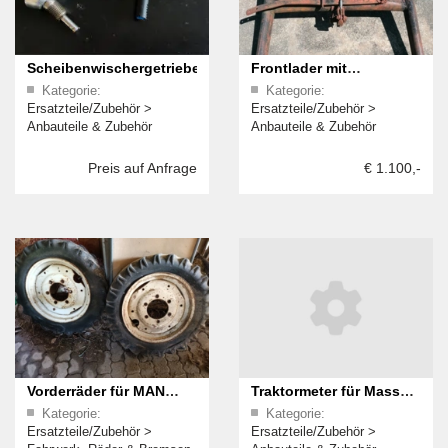
Scheibenwischergetriebe
Frontlader mit
Kategorie:
Kategorie:
Anbaukonsolen für
Ersatzteile/Zubehör
>
Ersatzteile/Zubehör
>
Güldner
Anbauteile & Zubehör
Anbauteile & Zubehör
Preis auf Anfrage
€ 1.100,-
Vorderräder für MAN
Traktormeter für Massey
Kategorie:
Kategorie:
Allrad
Ferguson 65, Preis €
Ersatzteile/Zubehör
>
Ersatzteile/Zubehör
>
25,-, Tel. 05355/8190