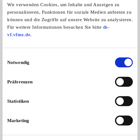
Wir verwenden Cookies, um Inhalte und Anzeigen zu
personalisieren, Funktionen für soziale Medien anbieten zu
können und die Zugriffe auf unsere Website zu analysieren.
Für weitere Informationen besuchen Sie bitte
ds-
vf.vfmz.de
.
DKW Standmotor
Holztransporter
Kategorie:
Kategorie:
Chmnitzn
Einwilligungsauswahl
Ersatzteile/Zubehör
>
Motor
Ersatzteile/Zubehör
>
& Antrieb
Anbauteile & Zubehör
Notwendig
€ 50,-
€ 5.000,-
Präferenzen
Statistiken
Marketing