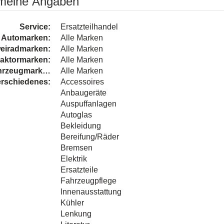
emeine Angaben
Service:
Ersatzteilhandel
Automarken:
Alle Marken
eiradmarken:
Alle Marken
raktormarken:
Alle Marken
hrzeugmarken:
Alle Marken
rschiedenes:
Accessoires
Anbaugeräte
Auspuffanlagen
Autoglas
Bekleidung
Bereifung/Räder
Bremsen
Elektrik
Ersatzteile
Fahrzeugpflege
Innenausstattung
Kühler
Lenkung