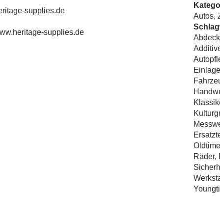
Katego
ritage-supplies.de
Autos
,
Schlag
www.heritage-supplies.de
Abdeck
Additiv
Autopfl
Einlag
Fahrze
Handwe
Klassik
Kulturg
Messwe
Ersatzt
Oldtime
Räder
,
Sicherh
Werksta
Youngt