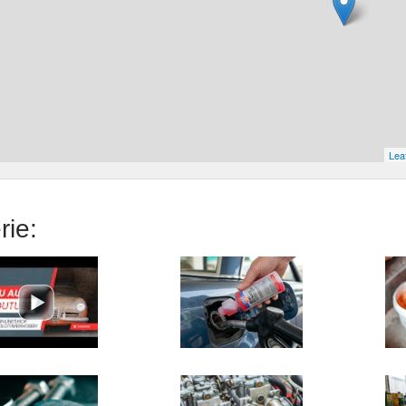
Leaf
rie: