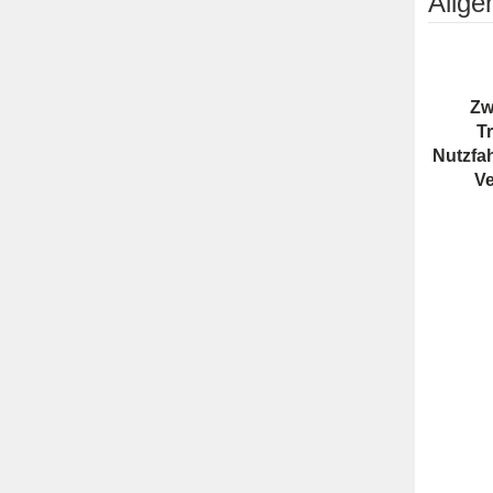
Allg
Zw
T
Nutzfa
Ve