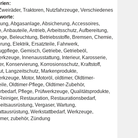
rien:
Zweiräder
,
Traktoren
,
Nutzfahrzeuge
,
Verschiedenes
worte:
ung
,
Abgasanlage
,
Absicherung
,
Accessoires
,
e
,
Anbauteile
,
Antrieb
,
Arbeitsschutz
,
Aufbereitung
,
ege
,
Beleuchtung
,
Betriebsstoffe
,
Bremsen
,
Chemie
,
erung
,
Elektrik
,
Ersatzteile
,
Fahrwerk
,
ugpflege
,
Gemisch
,
Getriebe
,
Getriebeöl
,
rkzeuge
,
Innenausstattung
,
Interieur
,
Karosserie
,
er
,
Konservierung
,
Korrosionsschutz
,
Kraftstoff
,
ut
,
Langzeitschutz
,
Markenprodukte
,
rkzeuge
,
Motor
,
Motoröl
,
oldtimer
,
Oldtimer-
eile
,
Oldtimer-Pflege
,
Oldtimer-Zubehör
,
rbedarf
,
Pflege
,
Prüfwerkzeuge
,
Qualitätsprodukte
,
Reiniger
,
Restauration
,
Restaurationsbedarf
,
eitsausrüstung
,
Vergaser
,
Wartung
,
ttausrüstung
,
Werkstattbedarf
,
Werkzeuge
,
imer
,
zubehör
,
Zündung