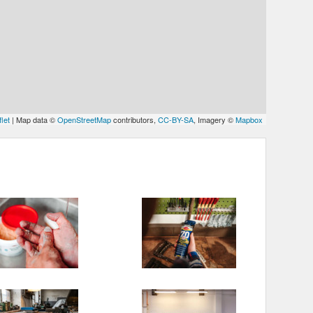
let
| Map data ©
OpenStreetMap
contributors,
CC-BY-SA
, Imagery ©
Mapbox