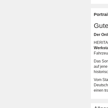
Portrai
Gute
Der Onl
HERITA
Werksta
Fahrzeu
Das Sor
auf jene
historis
Vom Sta
Deutsch
einen tr