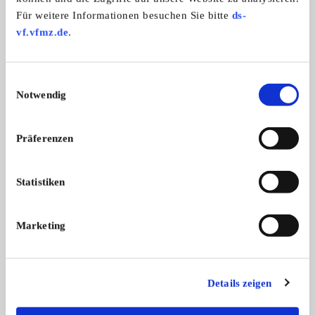
Neue Anzeigen aus unserem
Für weitere Informationen besuchen Sie bitte
ds-
Marktplatz
vf.vfmz.de
.
9
Einwilligungsauswahl
Notwendig
Präferenzen
1963 1964 Cadillac Ventildeckel
Deutz Motor/Antrie
Statistiken
1963 1964 Cadillac Ventildeckel. Mit
Deutz F1L210D Motor,
...
G ...
200,- €
Marketing
Details zeigen
Entdecken Sie Anbieter aus
unserem Branchenbuch