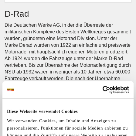
D-Rad
Die Deutschen Werke AG, in der die Überreste der
militärischen Komplexe des Ersten Weltkrieges gesammelt
wurden, gründeten eine Motorrad Division. Unter der
Marke Derad wurden von 1922 an einfache und preiswerte
Motorräder mit hauptsächlich eigenen Motoren produziert.
Ab 1924 wurden die Fahrzeuge unter der Marke D-Rad
vertrieben. Bis zur Übernahme der Motorradfertigung durch
NSU ab 1932 waren in weniger als 10 Jahren etwa 60.000
Fahrzeuge verkauft worden. Die nach der Übernahme
gefertigten Motorräder liefen unter der Bezeichnung NSU
D-Rad vom Band. Die Produktion endete mit Beginn des
zweiten Weltkrieges.
Diese Webseite verwendet Cookies
Wir verwenden Cookies, um Inhalte und Anzeigen zu
personalisieren, Funktionen für soziale Medien anbieten zu
können und die Zugriffe auf unsere Website zu analysieren.