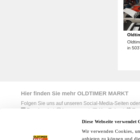
Oldti
Oldti
Raum 
in 503
Hier finden Sie mehr OLDTIMER MARKT
Folgen Sie uns auf unseren Social-Media-Seiten oder
Facebook
|
Instagram
|
YouTube
|
Ter
Diese Webseite verwendet 
Wir verwenden Cookies, um 
Preisliste
Erscheinungskalender
I
anbieten zu können und die