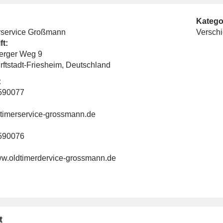
Katego
rservice Großmann
Versch
ft:
erger Weg 9
rftstadt-Friesheim, Deutschland
:
590077
imerservice-grossmann.de
590076
www.oldtimerdervice-grossmann.de
t