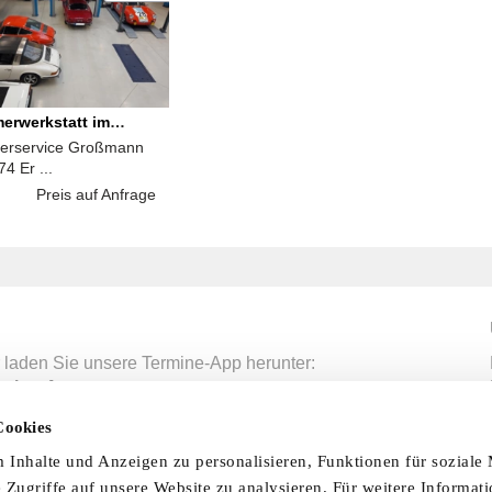
merwerkstatt im
merservice Großmann
K / BN / BM / SU
74 Er ...
Preis auf Anfrage
 laden Sie unsere Termine-App herunter:
mine-App
Cookies
Inhalte und Anzeigen zu personalisieren, Funktionen für soziale
nfo & Hilfe
AGB
Datenschutzerklärung
Wid
 Zugriffe auf unsere Website zu analysieren. Für weitere Informat