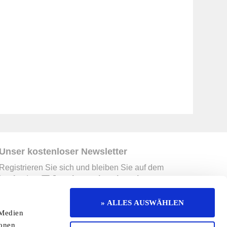
Unser kostenloser Newsletter
Registrieren Sie sich und bleiben Sie auf dem
Laufenden.
Jetzt kostenlos abonnieren
» ALLES AUSWÄHLEN
 Medien
erruf
Kontakt
Mediadaten
Jobs
ionen