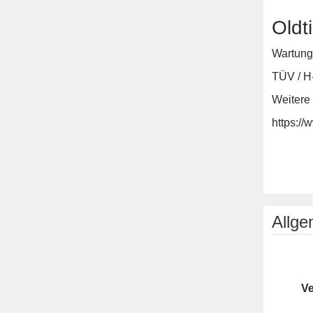
Oldt
Wartung 
TÜV / H
Weitere 
https:/
Allg
Ve