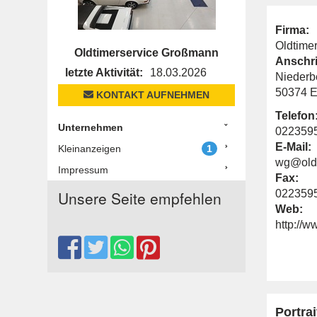
Firma:
Oldtime
Oldtimerservice Großmann
Anschri
letzte Aktivität:
18.03.2026
Niederb
50374 E
KONTAKT AUFNEHMEN
Telefon
Unternehmen
022359
E-Mail:
Kleinanzeigen
1
wg@oldt
Impressum
Fax:
Unsere Seite empfehlen
022359
Web:
http://
Portrai