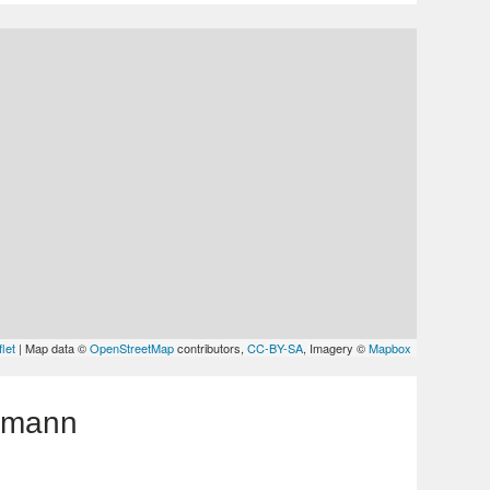
let
| Map data ©
OpenStreetMap
contributors,
CC-BY-SA
, Imagery ©
Mapbox
oßmann