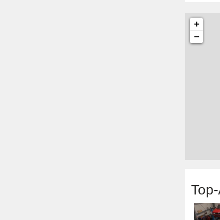
+
−
Top-