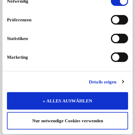
Notwendig
Platz 1 im Sicherungskasten, vorher unbelegt
Präferenzen
Komplette Bodenauskleidung in Teppichfirma gereinigt
Statistiken
Dachantenne (Stil „16-V“) mit Stromversorgung über das
Radio
Marketing
Halterung für Radio mit CD-Fach in Eigenleistung, Radio
kann mit Ausziehkrallen oder mitsamt Halter entnommen
Details zeigen
werden, 1-DIN-Fach
» ALLES AUSWÄHLEN
Motorhaube innen mit schalldämmendem Schaum
beklebt
Nur notwendige Cookies verwenden
Scheinwerfer (original Standard/Bilux) ersetzt mit H-4,