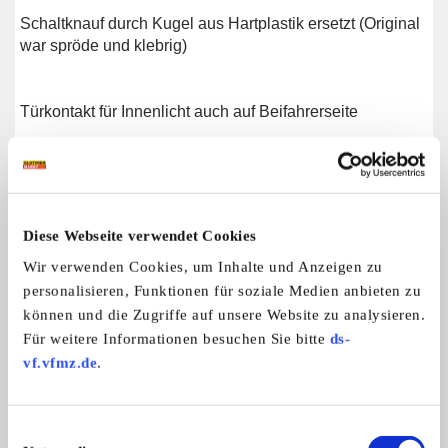
Schaltknauf durch Kugel aus Hartplastik ersetzt (Original
war spröde und klebrig)
Türkontakt für Innenlicht auch auf Beifahrerseite
Kontrolllampe für Anhänger-Blinker in Kombiinstrument
montiert, ein Leuchtfeld neben dem Tachometer war
unbelegt
Diese Webseite verwendet Cookies
Wir verwenden Cookies, um Inhalte und Anzeigen zu
12-V-Kabel mit Sicherung 15 A, Schalter dazu auf
personalisieren, Funktionen für soziale Medien anbieten zu
Fahrerseite, von Batterie in Kofferraum für subwoofer o.
können und die Zugriffe auf unsere Website zu analysieren.
Ä., dazu Cinch-Kabel vom Radio dort hin
Für weitere Informationen besuchen Sie bitte
ds-
vf.vfmz.de
.
12-V-Steckdosen unter Kombiinstrument und rechts im
Kofferraum für Kühlbox o. Ä., dort auch schaltbare
Einwilligungsauswahl
Innenbeleuchtung, diese an eigener 10-A-Sicherung auf