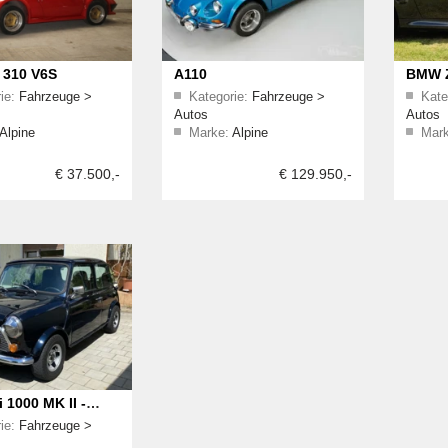
 310 V6S
A110
BMW Z
ie:
Fahrzeuge
>
Kategorie:
Fahrzeuge
>
Kate
Autos
Autos
Alpine
Marke:
Alpine
Mark
€ 37.500,-
€ 129.950,-
i 1000 MK II -
ie:
Fahrzeuge
>
USTAND - TÜV