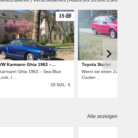
15
VW Karmann Ghia 1963 –
Toyota Starlet
Karmann Ghia 1963 – Sea‑Blue
Wenn sie einen Zuverlässig
Sea‑Blue Look, top restauriert,
Look, t ...
Coolen ...
mehrfach prämiert!“
28.500,- €
6
Alle anzeigen