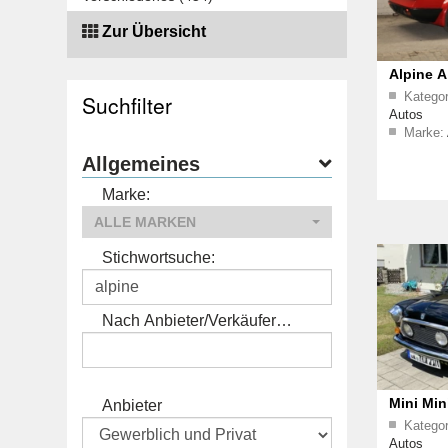
Zur Übersicht
Alpine A
Kategor
Suchfilter
Autos
Marke:
Allgemeines
Marke:
ALLE MARKEN
Stichwortsuche:
Nach Anbieter/Verkäufer
suchen:
Mini Min
Anbieter
Kategor
SUPER Z
Autos