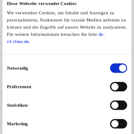
MG TC
Honda S 800, Instru
Diese Webseite verwendet Cookies
Verkaufe meinen MG TC Baujahr
Biete für Honda S800 
komplett und Lenkr
1946. ...
Wir verwenden Cookies, um Inhalte und Anzeigen zu
35.000,- €
personalisieren, Funktionen für soziale Medien anbieten zu
können und die Zugriffe auf unsere Website zu analysieren.
Für weitere Informationen besuchen Sie bitte
ds-
vf.vfmz.de
.
Entdecken Sie Anbieter aus
unserem Branchenbuch
Einwilligungsauswahl
Notwendig
Alle anzeigen
Präferenzen
Statistiken
Marketing