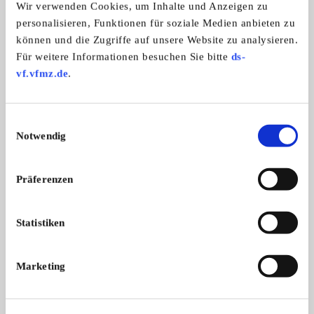
Wir verwenden Cookies, um Inhalte und Anzeigen zu
9.500,- €
personalisieren, Funktionen für soziale Medien anbieten zu
können und die Zugriffe auf unsere Website zu analysieren.
Verhandlungsbasis
Für weitere Informationen besuchen Sie bitte
ds-
vf.vfmz.de
.
Privatverkauf
Anzeige merken
Angebot
Privat
Einwilligungsauswahl
Notwendig
ANSEHEN
Präferenzen
Statistiken
Informationen zur Marke
Mercedes-Benz
Marketing
Kategorie:
Autos
1 Angebote zu diesem Produkt ab € 9.500,00