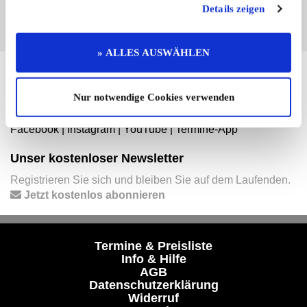
Alle Mercedes-Benz Modelle
Details zeigen
» ALLES AUSWÄHLEN
Hier finden Sie mehr von OLDTIMER MARKT
Nur notwendige Cookies verwenden
Folgen Sie uns auf unseren Social-Media-Seiten oder
laden Sie unsere Termine-App herunter:
Facebook
|
Instagram
|
YouTube
|
Termine-App
Unser kostenloser Newsletter
Registrieren Sie sich und bleiben Sie auf dem Laufenden.
Jetzt kostenlos abonnieren
Termine & Preisliste
Info & Hilfe
AGB
Datenschutzerklärung
Widerruf