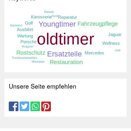
Elektrik
Ford
Karosserie
Reparatur
Youngtimer
Golf
Fahrzeugpflege
Karmann
Ausfahrt
oldtimer
Jaguar
Wartung
Porsche
Wellness
Vergaser
club
Rostschutz
Ersatzteile
Mercedes
Trockeneisstrahlen
Restauration
Werkstatt
Unsere Seite empfehlen