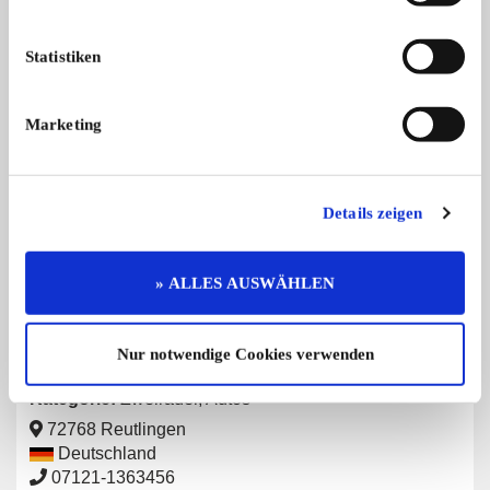
DKW Owners Club
Statistiken
Kategorie:
Zweiräder
,
Autos
8274 Tägerwilen
Marketing
Schweiz
+4171/6692422
/6692422
Details zeigen
» ALLES AUSWÄHLEN
DKW und Auto Union Veteranen Club e.V.
Nur notwendige Cookies verwenden
Treffen, Ausfahrten, Forum, Teilemarkt, Nachfertigungen
Kategorie:
Zweiräder
,
Autos
72768 Reutlingen
Deutschland
07121-1363456