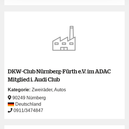
DKW-Club Nürnberg-Fürth e.V. im ADAC
Mitglied i. Audi Club
Kategorie:
Zweiräder
,
Autos
90249 Nürnberg
Deutschland
0911/3474847