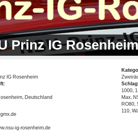
U Prinz IG Rosenhei
Katego
nz IG Rosenheim
Zweirä
ft:
Schlag
1000
,
1
osenheim, Deutschland
Max
,
N
RO80
,
110
,
Wa
@gmx.de
www.nsu-ig-rosenheim.de