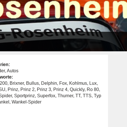
m
rien:
der
,
Autos
worte:
200
,
Brixner
,
Bullus
,
Delphin
,
Fox
,
Kohlmus
,
Lux
,
SU
,
Prinz
,
Prinz 2
,
Prinz 3
,
Prinz 4
,
Quickly
,
Ro 80
,
Spider
,
Sportprinz
,
Superfox
,
Thurner
,
TT
,
TTS
,
Typ
nkel
,
Wankel-Spider