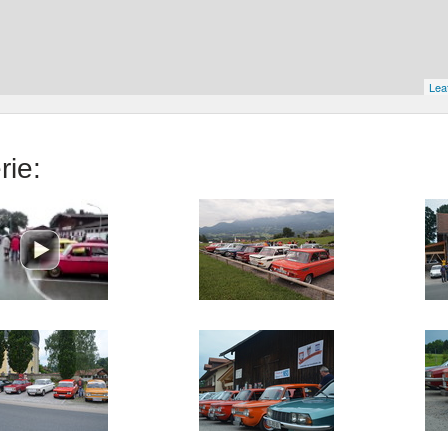
Leaf
rie: