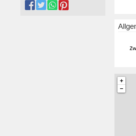
Allg
Zw
+
−