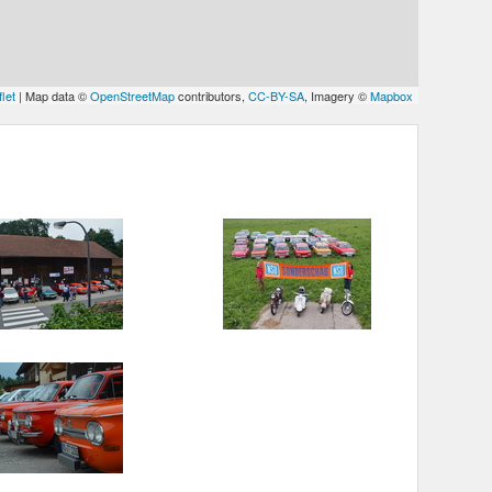
let
| Map data ©
OpenStreetMap
contributors,
CC-BY-SA
, Imagery ©
Mapbox