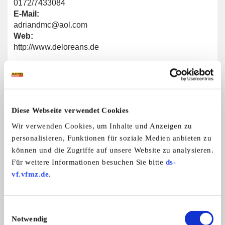
0172/7433084
E-Mail:
adriandmc@aol.com
Web:
http://www.deloreans.de
Kategorien:
Autos
Diese Webseite verwendet Cookies
Wir verwenden Cookies, um Inhalte und Anzeigen zu
personalisieren, Funktionen für soziale Medien anbieten zu
Portrait
können und die Zugriffe auf unsere Website zu analysieren.
Für weitere Informationen besuchen Sie bitte
ds-
Homepage:
www.deloreanclub.de
,
www.deloreans.de
vf.vfmz.de
.
Allgemeine Angaben
Einwilligungsauswahl
Notwendig