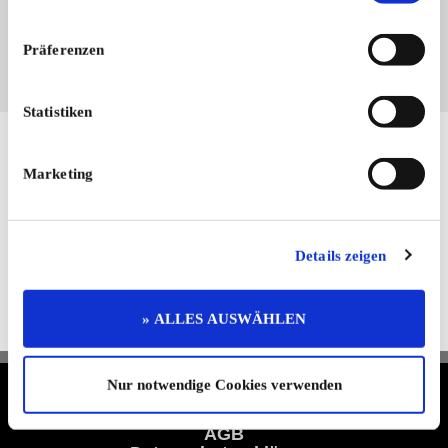
Automarken:
De Lorean
Präferenzen
Statistiken
Hier finden Sie mehr von OLDTIMER MARKT
Marketing
Folgen Sie uns auf unseren Social-Media-Seiten oder
laden Sie unsere Termine-App herunter:
Facebook
|
Instagram
|
YouTube
|
Termine-App
Details zeigen
Unser kostenloser Newsletter
Registrieren Sie sich und bleiben Sie auf dem Laufenden.
» ALLES AUSWÄHLEN
Jetzt kostenlos abonnieren
Nur notwendige Cookies verwenden
Termine & Preisliste
Info & Hilfe
AGB