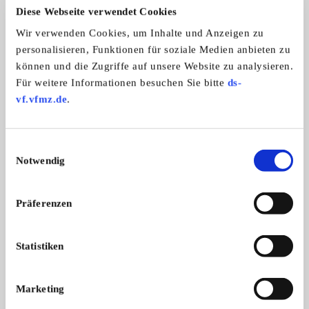
Diese Webseite verwendet Cookies
Wir verwenden Cookies, um Inhalte und Anzeigen zu
personalisieren, Funktionen für soziale Medien anbieten zu
können und die Zugriffe auf unsere Website zu analysieren.
Für weitere Informationen besuchen Sie bitte
ds-
vf.vfmz.de
.
Hercules K 125 BW
Hercules K 125 BW V1, Bj. 71, TÜV 5/ ...
Einwilligungsauswahl
4.500,- €
Notwendig
Das könnte Sie auch interessieren
Präferenzen
ALLE ANZEIGEN
Statistiken
11
Marketing