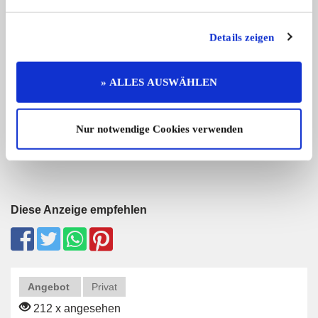
Details zeigen
Pannonia TLF 250
Honda GL 1000
» ALLES AUSWÄHLEN
Biete Pannonia TLF zum restaurieren
Absoluter Originalzust
...
900,- €
Nur notwendige Cookies verwenden
Diese Anzeige empfehlen
Angebot
Privat
212 x angesehen