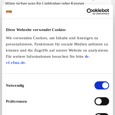
Wäre sicher was für Liebhaber oder Kenner.
Weitere Anzeigen dieses Anbieters
Diese Webseite verwendet Cookies
ALLE ANZEIGEN
Wir verwenden Cookies, um Inhalte und Anzeigen zu
personalisieren, Funktionen für soziale Medien anbieten zu
9
können und die Zugriffe auf unsere Website zu analysieren.
Für weitere Informationen besuchen Sie bitte
ds-
vf.vfmz.de
.
Einwilligungsauswahl
Notwendig
Hercules City CV 80
Präferenzen
Verkaufen einen Hercules City CV80 B ...
1.200,- €