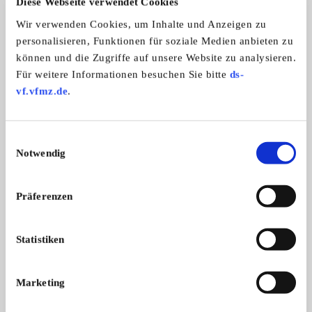
Diese Webseite verwendet Cookies
Wir verwenden Cookies, um Inhalte und Anzeigen zu
personalisieren, Funktionen für soziale Medien anbieten zu
können und die Zugriffe auf unsere Website zu analysieren.
Für weitere Informationen besuchen Sie bitte
ds-
DKW RT 350/S
BMW R 65
vf.vfmz.de
.
Schöne und solid laufende DKW!
Sehr schöne BMW R6
Anmel ...
und f ...
6.500,- €
Einwilligungsauswahl
Notwendig
Das könnte Sie auch interessieren
Präferenzen
ALLE ANZEIGEN
1
Statistiken
Marketing