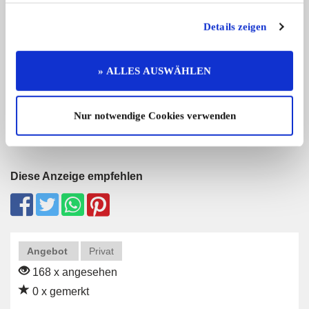
Details zeigen
Simson Schwalbe
Suzuki GSX-R 750 
Biete ein Simson Kleinkraftrad Schwa
Verkaufe meine Top R
...
Suzu ...
» ALLES AUSWÄHLEN
1.490,- €
Nur notwendige Cookies verwenden
Diese Anzeige empfehlen
Angebot
Privat
168 x angesehen
0 x gemerkt