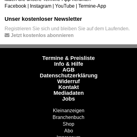
Facebook
|
Instagram
|
YouTube
|
Termine-App
Unser kostenloser Newsletter
Registrieren Sie sich und bleiben Sie auf dem Laufenden.
Jetzt kostenlos abonnieren
Termine & Preisliste
Info & Hilfe
AGB
Datenschutzerklärung
Widerruf
Kontakt
Mediadaten
Jobs
Kleinanzeigen
Branchenbuch
Shop
Abo