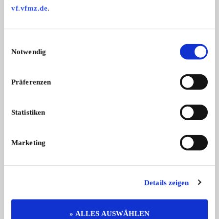
vf.vfmz.de
.
Das könnte Sie auch interessieren
ALLE ANZEIGEN
Einwilligungsauswahl
Notwendig
1
Präferenzen
Statistiken
Marketing
Fahr KT 100
IHC Mc Cormk D-21
Fahr KT 100, Bj. 55, mit Planierschi ...
750,- €
Details zeigen
» ALLES AUSWÄHLEN