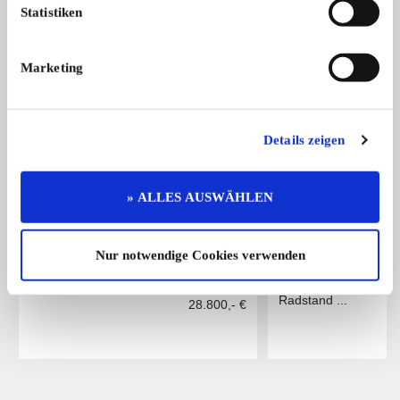
Statistiken
Das könnte Sie auch interessieren
ALLE ANZEIGEN
Marketing
14
Details zeigen
» ALLES AUSWÄHLEN
Nur notwendige Cookies verwenden
Jaguar E-Type 4.2 OTS Series 1.5
Hanomag F45 "Winz
Das Restaurations-Projekt für die ...
F45 "Winzerexpress",
Radstand ...
28.800,- €