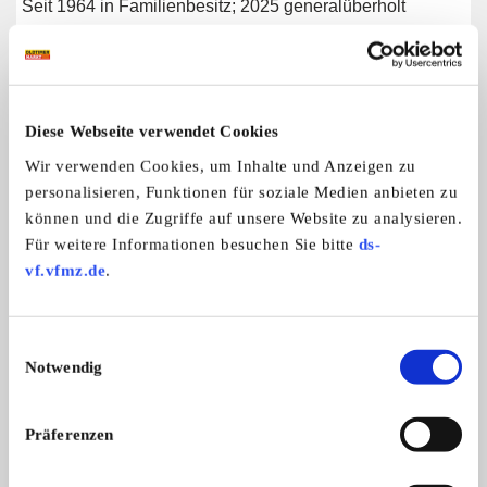
Seit 1964 in Familienbesitz; 2025 generalüberholt
Weitere Anzeigen dieses Anbieters
Diese Webseite verwendet Cookies
ALLE ANZEIGEN
Wir verwenden Cookies, um Inhalte und Anzeigen zu
personalisieren, Funktionen für soziale Medien anbieten zu
2
können und die Zugriffe auf unsere Website zu analysieren.
Für weitere Informationen besuchen Sie bitte
ds-
vf.vfmz.de
.
Einwilligungsauswahl
Notwendig
Triumph Vitesse
Seit 1964 in Familienbesitz; 2025 ge ...
Präferenzen
25.000,- €