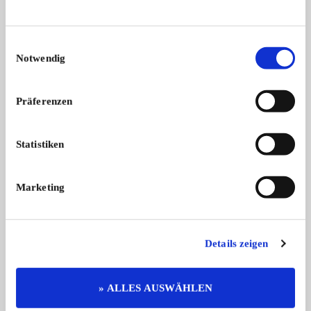
Weitere Anzeigen dieses Anbieters
Einwilligungsauswahl
ALLE ANZEIGEN
Notwendig
14
Präferenzen
Statistiken
Marketing
Triumph TR 3
Wunderschöner und bestens gepflegter ...
Details zeigen
29.499,- €
» ALLES AUSWÄHLEN
Das könnte Sie auch interessieren