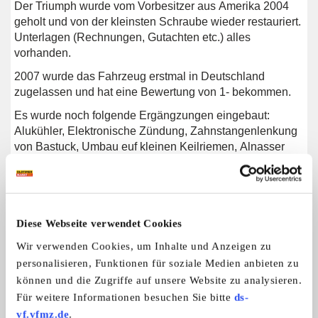
Der Triumph wurde vom Vorbesitzer aus Amerika 2004
geholt und von der kleinsten Schraube wieder restauriert.
Unterlagen (Rechnungen, Gutachten etc.) alles
vorhanden.
2007 wurde das Fahrzeug erstmal in Deutschland
zugelassen und hat eine Bewertung von 1- bekommen.
Es wurde noch folgende Ergängzungen eingebaut:
Alukühler, Elektronische Zündung, Zahnstangenlenkung
von Bastuck, Umbau euf kleinen Keilriemen, Alnasser
Getriebe Übersetzt und Alu Tank.
Das Getriebe hat keinen Overdrive
Mein Vater hat das Auto 2022 gekauft. Leider ist er in
Diese Webseite verwendet Cookies
diesem Jahr verstorben und deshalb suche ich einen
neuen Besitzer für das gute Stück.
Wir verwenden Cookies, um Inhalte und Anzeigen zu
personalisieren, Funktionen für soziale Medien anbieten zu
Auto kann nach Terminabsprachen gerne besichtigt
werden.
können und die Zugriffe auf unsere Website zu analysieren.
Für weitere Informationen besuchen Sie bitte
ds-
vf.vfmz.de
.