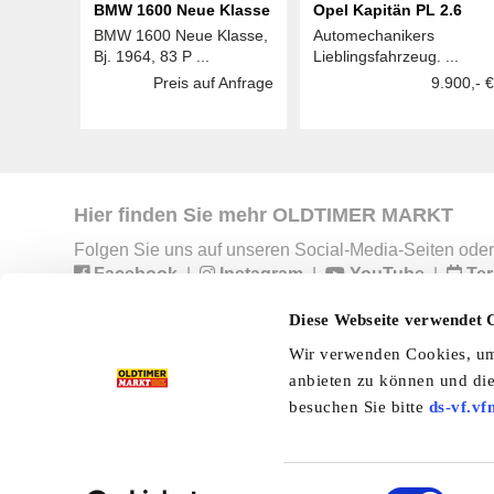
BMW 1600 Neue Klasse
Opel Kapitän PL 2.6
BMW 1600 Neue Klasse,
Automechanikers
Bj. 1964, 83 P ...
Lieblingsfahrzeug. ...
Preis auf Anfrage
9.900,- €
Hier finden Sie mehr OLDTIMER MARKT
Folgen Sie uns auf unseren Social-Media-Seiten oder
Facebook
|
Instagram
|
YouTube
|
Ter
Diese Webseite verwendet 
Wir verwenden Cookies, um 
Preisliste
Erscheinungskalender
I
anbieten zu können und die
besuchen Sie bitte
ds-vf.vf
Kleinanzeigen
Branchenbuch
Shop
Einwilligungsauswahl