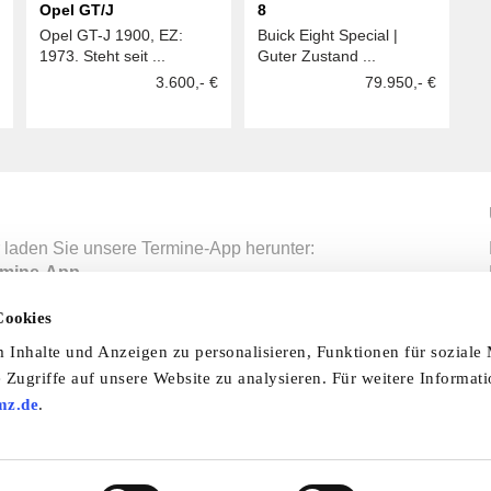
Opel GT/J
8
Opel GT-J 1900, EZ:
Buick Eight Special |
1973. Steht seit ...
Guter Zustand ...
3.600,- €
79.950,- €
 laden Sie unsere Termine-App herunter:
mine-App
Cookies
Inhalte und Anzeigen zu personalisieren, Funktionen für soziale
nfo & Hilfe
AGB
Datenschutzerklärung
Wid
 Zugriffe auf unsere Website zu analysieren. Für weitere Informat
mz.de
.
Abo
Impressum
Ratgeber
Zeitschriften
Spend
© 2026 by oldtimer-markt.de. Alle Rechte vorbehalten