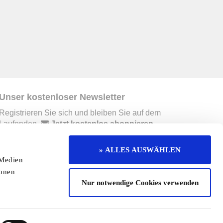
Unser kostenloser Newsletter
Registrieren Sie sich und bleiben Sie auf dem
Laufenden.
Jetzt kostenlos abonnieren
» ALLES AUSWÄHLEN
 Medien
erruf
Kontakt
Mediadaten
Jobs
ionen
Nur notwendige Cookies verwenden
enaktion
Redaktionelle Seite
Cookies