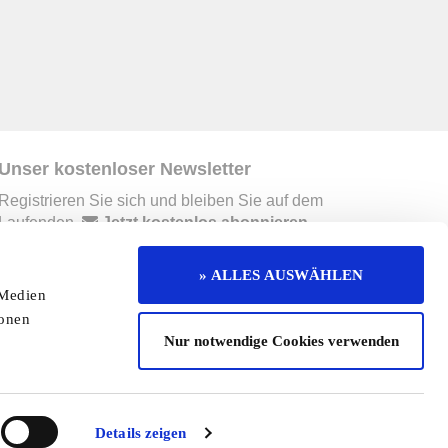
Unser kostenloser Newsletter
Registrieren Sie sich und bleiben Sie auf dem
Laufenden.
Jetzt kostenlos abonnieren
» ALLES AUSWÄHLEN
 Medien
erruf
Kontakt
Mediadaten
Jobs
ionen
Nur notwendige Cookies verwenden
enaktion
Redaktionelle Seite
Cookies
Details zeigen