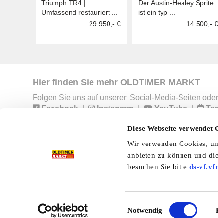
Triumph TR4 |
Der Austin-Healey Sprite
Umfassend restauriert ...
ist ein typ ...
29.950,- €
14.500,- €
Hier finden Sie mehr OLDTIMER MARKT
Folgen Sie uns auf unseren Social-Media-Seiten oder
Facebook
|
Instagram
|
YouTube
|
Ter
Diese Webseite verwendet 
Wir verwenden Cookies, um 
Preisliste
Erscheinungskalender
I
anbieten zu können und die
besuchen Sie bitte
ds-vf.vf
Kleinanzeigen
Branchenbuch
Shop
Einwilligungsauswahl
Notwendig