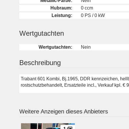
Metallic-Farbe:
Nein
Hubraum:
0 ccm
Leistung:
0 PS / 0 kW
Wertgutachten
Wertgutachten:
Nein
Beschreibung
Trabant 601 Kombi, Bj.1965, DDR kennzeichen, hellbl
rostschutzbehandelt, Ersatzteile incl., Verkauf kpl. €
Weitere Anzeigen dieses Anbieters
1