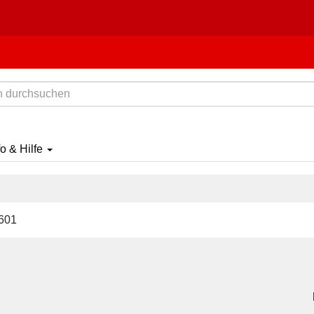
fo & Hilfe
601