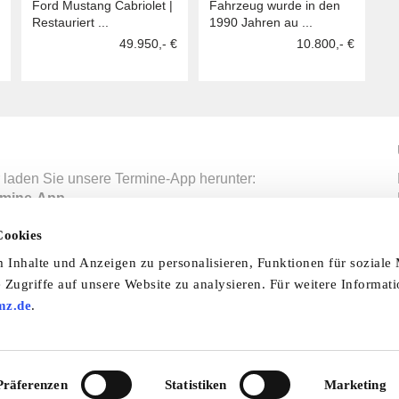
Ford Mustang Cabriolet |
Fahrzeug wurde in den
Veloce
Restauriert ...
1990 Jahren au ...
49.950,- €
10.800,- €
 laden Sie unsere Termine-App herunter:
mine-App
Cookies
Inhalte und Anzeigen zu personalisieren, Funktionen für soziale
nfo & Hilfe
AGB
Datenschutzerklärung
Wid
 Zugriffe auf unsere Website zu analysieren. Für weitere Informat
mz.de
.
Abo
Impressum
Ratgeber
Zeitschriften
Spend
© 2026 by oldtimer-markt.de. Alle Rechte vorbehalten
VF Verlagsgesellschaft mbH
Präferenzen
Statistiken
Marketing