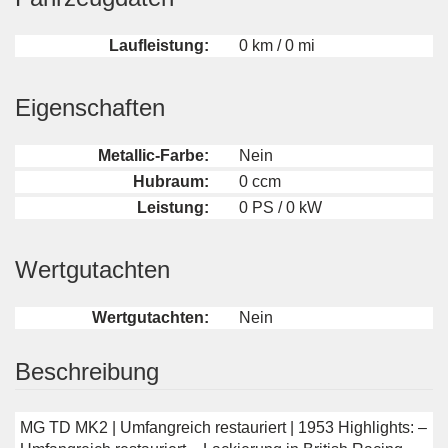
Laufleistung:
0 km / 0 mi
Eigenschaften
Metallic-Farbe:
Nein
Hubraum:
0 ccm
Leistung:
0 PS / 0 kW
Wertgutachten
Wertgutachten:
Nein
Beschreibung
MG TD MK2 | Umfangreich restauriert | 1953 Highlights: –