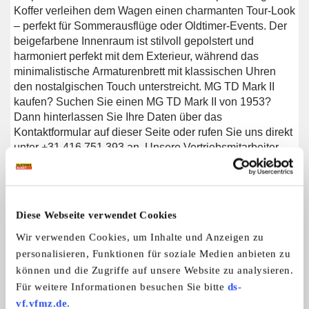
Koffer verleihen dem Wagen einen charmanten Tour-Look
– perfekt für Sommerausflüge oder Oldtimer-Events. Der
beigefarbene Innenraum ist stilvoll gepolstert und
harmoniert perfekt mit dem Exterieur, während das
minimalistische Armaturenbrett mit klassischen Uhren
den nostalgischen Touch unterstreicht. MG TD Mark II
kaufen? Suchen Sie einen MG TD Mark II von 1953?
Dann hinterlassen Sie Ihre Daten über das
Kontaktformular auf dieser Seite oder rufen Sie uns direkt
unter +31 416 751 393 an. Unsere Vertriebsmitarbeiter
beantworten gerne alle Ihre Fragen und erstellen Ihnen
sogar ein persönliches Verkaufsvideo. Wir bieten
Unterstützung beim Transport. Wir liefern Ihnen Ihr Auto
mit Tüv, H-Kennzeichen und Fahrzeugbrief, gegen
Diese Webseite verwendet Cookies
Aufpreis. Sie zahlen keine Importsteuer mehr. Auch
Wir verwenden Cookies, um Inhalte und Anzeigen zu
können Sie das Fahrzeug bei unsere
Finanzierungspartner finanzieren.
personalisieren, Funktionen für soziale Medien anbieten zu
können und die Zugriffe auf unsere Website zu analysieren.
Für weitere Informationen besuchen Sie bitte
ds-
vf.vfmz.de
.