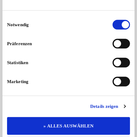
Weitere Anzeigen dieses Anbieters
ALLE ANZEIGEN
Einwilligungsauswahl
Notwendig
Präferenzen
Statistiken
404
Z8
Marketing
Peugeot 404 Cabriolet | Restauriert ...
BMW Z8 | 58.912 km 
Zust ...
44.950,- €
Details zeigen
Das könnte Sie auch interessieren
» ALLES AUSWÄHLEN
ALLE ANZEIGEN