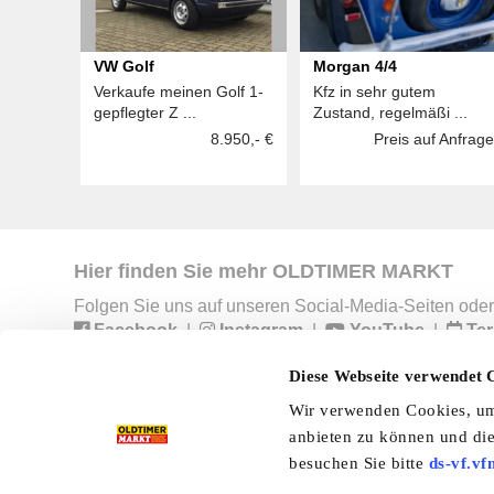
VW Golf
Morgan 4/4
Verkaufe meinen Golf 1-
Kfz in sehr gutem
gepflegter Z ...
Zustand, regelmäßi ...
8.950,- €
Preis auf Anfrage
Hier finden Sie mehr OLDTIMER MARKT
Folgen Sie uns auf unseren Social-Media-Seiten oder
Facebook
|
Instagram
|
YouTube
|
Ter
Diese Webseite verwendet 
Wir verwenden Cookies, um 
Preisliste
Erscheinungskalender
I
anbieten zu können und die
besuchen Sie bitte
ds-vf.vf
Kleinanzeigen
Branchenbuch
Shop