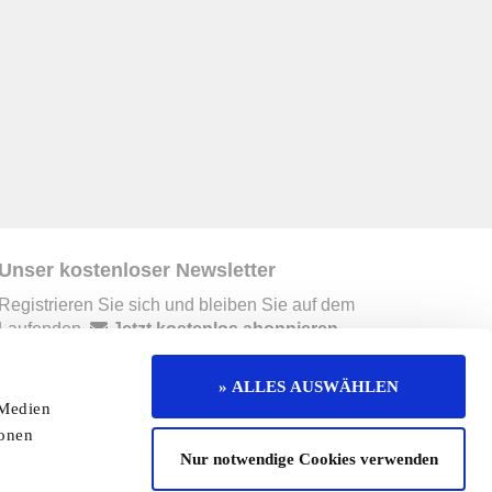
Unser kostenloser Newsletter
Registrieren Sie sich und bleiben Sie auf dem
Laufenden.
Jetzt kostenlos abonnieren
» ALLES AUSWÄHLEN
 Medien
erruf
Kontakt
Mediadaten
Jobs
ionen
Nur notwendige Cookies verwenden
enaktion
Redaktionelle Seite
Cookies