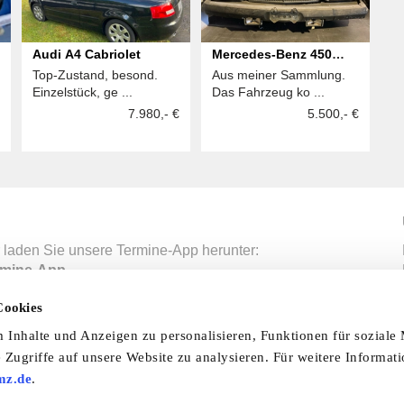
Audi A4 Cabriolet
Mercedes-Benz 450
Top-Zustand, besond.
Aus meiner Sammlung.
SEL 6.9
Einzelstück, ge ...
Das Fahrzeug ko ...
7.980,- €
5.500,- €
 laden Sie unsere Termine-App herunter:
mine-App
Cookies
Inhalte und Anzeigen zu personalisieren, Funktionen für soziale
nfo & Hilfe
AGB
Datenschutzerklärung
Wid
 Zugriffe auf unsere Website zu analysieren. Für weitere Informat
mz.de
.
Abo
Impressum
Ratgeber
Zeitschriften
Spend