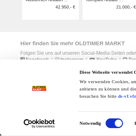
42.950,- €
21.000,- €
Hier finden Sie mehr OLDTIMER MARKT
Folgen Sie uns auf unseren Social-Media-Seiten oder
Facebook
|
Instagram
|
YouTube
|
Ter
Diese Webseite verwendet 
Wir verwenden Cookies, um 
Preisliste
Erscheinungskalender
I
anbieten zu können und die
besuchen Sie bitte
ds-vf.vf
Kleinanzeigen
Branchenbuch
Shop
Einwilligungsauswahl
Notwendig