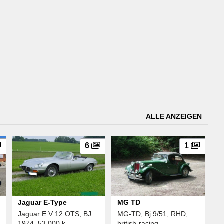
ALLE ANZEIGEN
6
1
Jaguar E-Type
MG TD
Jaguar E V 12 OTS, BJ
MG-TD, Bj 9/51, RHD,
1974, 53.000 k ...
british-racing- ...