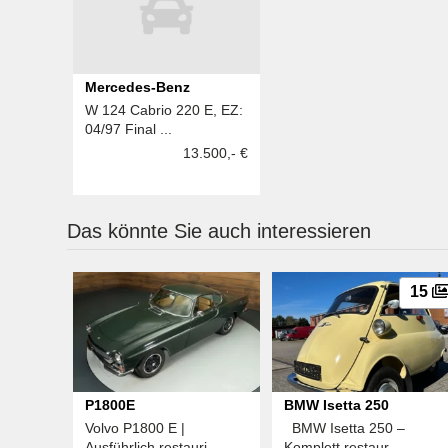
Mercedes-Benz
W 124 Cabrio 220 E, EZ:
04/97 Final ...
13.500,- €
Das könnte Sie auch interessieren
15
P1800E
BMW Isetta 250
Volvo P1800 E |
BMW Isetta 250 –
Ausführlich restauri ...
Komplett restaur ...