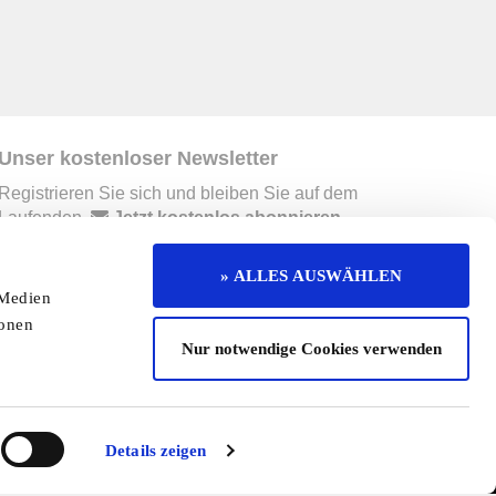
Unser kostenloser Newsletter
Registrieren Sie sich und bleiben Sie auf dem
Laufenden.
Jetzt kostenlos abonnieren
» ALLES AUSWÄHLEN
 Medien
erruf
Kontakt
Mediadaten
Jobs
ionen
Nur notwendige Cookies verwenden
enaktion
Redaktionelle Seite
Cookies
Details zeigen