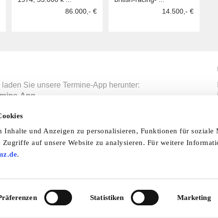
86.000,- €
14.500,- €
 laden Sie unsere Termine-App herunter:
mine-App
Cookies
Inhalte und Anzeigen zu personalisieren, Funktionen für soziale
nfo & Hilfe
AGB
Datenschutzerklärung
Wid
 Zugriffe auf unsere Website zu analysieren. Für weitere Informat
mz.de
.
Abo
Impressum
Ratgeber
Zeitschriften
Spend
© 2026 by oldtimer-markt.de. Alle Rechte vorbehalten
VF Verlagsgesellschaft mbH
Präferenzen
Statistiken
Marketing