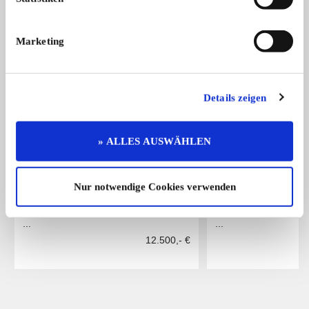
Das könnte Sie auch interessieren
ALLE ANZEIGEN
Marketing
14
Details zeigen
» ALLES AUSWÄHLEN
Nur notwendige Cookies verwenden
Citroën 11 AL/BL
MG TD
Fahrersitz neu aufgepolstert, Türver
MG-TD, Bj 9/51, RHD, 
...
...
12.500,- €