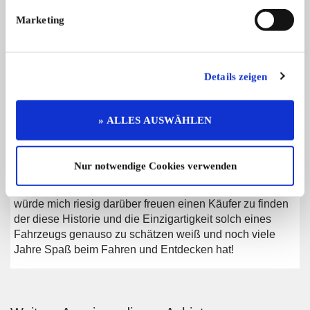
* weiteres Zubehör, sodass man eigentlich direkt los in
Marketing
den Urlaub kann.
Aktuell hat der Camper eine Saisonzulassung von März
Details zeigen
bis November, diese kann aber problemlos geändert
werden.
» ALLES AUSWÄHLEN
Wer einen Camper mit Geschichte, Charakter und
Charme sucht und nicht den x-ten weißen Kastenwagen
Nur notwendige Cookies verwenden
fahren möchte, sollte sich ihn anschauen. Gerade jetzt
zum Sommer ist er bereit für die nächste große Reise. Ich
würde mich riesig darüber freuen einen Käufer zu finden
der diese Historie und die Einzigartigkeit solch eines
Fahrzeugs genauso zu schätzen weiß und noch viele
Jahre Spaß beim Fahren und Entdecken hat!