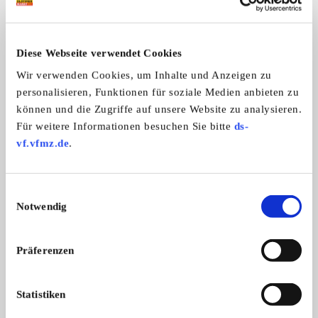
* 230-Volt-Steckdose – ideal zum autarken Campen
* Endstufe
Diese Webseite verwendet Cookies
*Markise
Wir verwenden Cookies, um Inhalte und Anzeigen zu
*Fahrradträger für 2 Fahrräder
personalisieren, Funktionen für soziale Medien anbieten zu
können und die Zugriffe auf unsere Website zu analysieren.
Für weitere Informationen besuchen Sie bitte
ds-
Außerdem gebe ich das komplette Campingzubehör mit:
vf.vfmz.de
.
* Geschirr, Teller, Besteck und Töpfe
Einwilligungsauswahl
Notwendig
* Campingstuhl
* Campingtisch
Präferenzen
* Campingplatz-Adapter
* Verlängerungskabel
Statistiken
* Kühlschrank