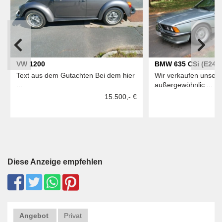
VW 1200
BMW 635 CSi (E24) 
Text aus dem Gutachten Bei dem hier
Wir verkaufen unser
Familien-Erstbesitz
...
außergewöhnlic ...
– Sammlerzustand
15.500,- €
Diese Anzeige empfehlen
Angebot
Privat