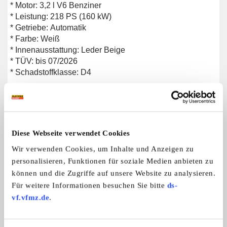
* Motor: 3,2 l V6 Benziner
* Leistung: 218 PS (160 kW)
* Getriebe: Automatik
* Farbe: Weiß
* Innenausstattung: Leder Beige
* TÜV: bis 07/2026
* Schadstoffklasse: D4
Ausstattung
* Elektrisches Cabrioverdeck
* Lederausstattung
* Automatikgetriebe
Diese Webseite verwendet Cookies
* Wurzelholz-Ausstattung
Wir verwenden Cookies, um Inhalte und Anzeigen zu
* Elektrische Fensterheber
personalisieren, Funktionen für soziale Medien anbieten zu
* Zentralverriegelung
* Servolenkung
können und die Zugriffe auf unsere Website zu analysieren.
* Fahrer- und Beifahrerairbag
Für weitere Informationen besuchen Sie bitte
ds-
* Original Mercedes-Leichtmetallfelgen
vf.vfmz.de
.
Zustand