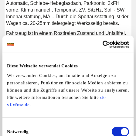
Automatic, Schiebe-Hebeglasdach, Parktronic, 2xFH
vorne, Klima manuell, Tempomat, ZV, SitzHz, Soff - SW
Innenaustattung, MAL. Durch die Sportausstattung ist der
Wagen ca. 20-25mm tiefergelegt Werksseitig bereits.
Fahrzeug ist in einem Rostfreien Zustand und Unfallfrei.
Fahrzeug wird mit Saison Kennzeichen von März -
September seit dem Kauf vor 24,5 Jahren von einem
Werksangehörigen gefahren. Fahrzeug ist zugelassen,
kein Notverkauf.
Diese Webseite verwendet Cookies
Wir verwenden Cookies, um Inhalte und Anzeigen zu
personalisieren, Funktionen für soziale Medien anbieten zu
Weitere Anzeigen dieses Anbieters
können und die Zugriffe auf unsere Website zu analysieren.
ALLE ANZEIGEN
Für weitere Informationen besuchen Sie bitte
ds-
vf.vfmz.de
.
Einwilligungsauswahl
Notwendig