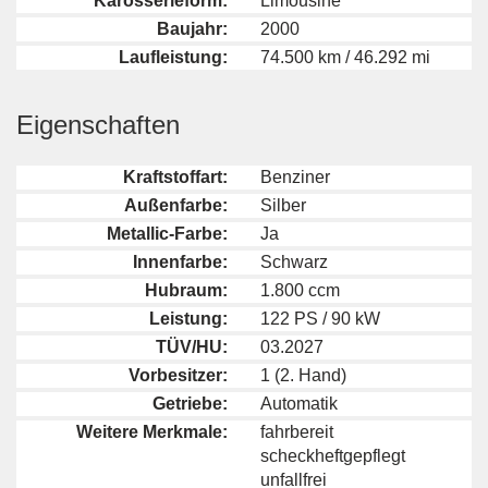
Karosserieform:
Limousine
Baujahr:
2000
Laufleistung:
74.500 km / 46.292 mi
Eigenschaften
Kraftstoffart:
Benziner
Außenfarbe:
Silber
Metallic-Farbe:
Ja
Innenfarbe:
Schwarz
Hubraum:
1.800 ccm
Leistung:
122 PS / 90 kW
TÜV/HU:
03.2027
Vorbesitzer:
1 (2. Hand)
Getriebe:
Automatik
Weitere Merkmale:
fahrbereit
scheckheftgepflegt
unfallfrei