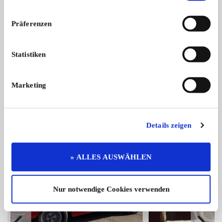
Präferenzen
Mercedes-Benz C 180 Sport
Statistiken
Mercedes C180 Sport W202 122PS Erstz ...
9.850,- €
Marketing
Das könnte Sie auch interessieren
Details zeigen
ALLE ANZEIGEN
» ALLES AUSWÄHLEN
2
Nur notwendige Cookies verwenden