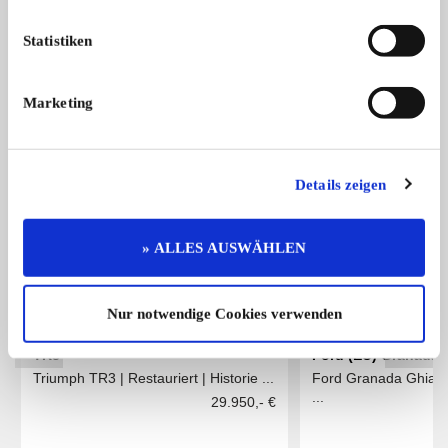
Re ...
s ...
5.200,- €
Statistiken
Das könnte Sie auch interessieren
Marketing
ALLE ANZEIGEN
Details zeigen
» ALLES AUSWÄHLEN
Nur notwendige Cookies verwenden
TR3
Ford (EU) Granada
Triumph TR3 | Restauriert | Historie ...
Ford Granada Ghia 2.
...
29.950,- €