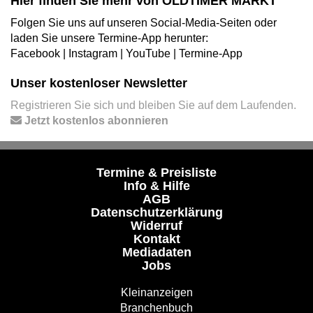
Hier finden Sie mehr von OLDTIMER MARKT
Folgen Sie uns auf unseren Social-Media-Seiten oder
laden Sie unsere Termine-App herunter:
Facebook
|
Instagram
|
YouTube
|
Termine-App
Unser kostenloser Newsletter
Registrieren Sie sich und bleiben Sie auf dem Laufenden.
Jetzt kostenlos abonnieren
Termine & Preisliste
Info & Hilfe
AGB
Datenschutzerklärung
Widerruf
Kontakt
Mediadaten
Jobs
Kleinanzeigen
Branchenbuch