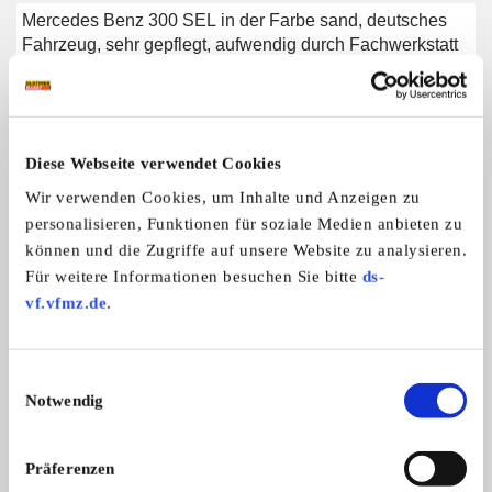
Mercedes Benz 300 SEL in der Farbe sand, deutsches
Fahrzeug, sehr gepflegt, aufwendig durch Fachwerkstatt
restauriert zu verkaufen. Bei Interesse gerne anrufen.
Diese Webseite verwendet Cookies
Weitere Anzeigen dieses Anbieters
Wir verwenden Cookies, um Inhalte und Anzeigen zu
ALLE ANZEIGEN
personalisieren, Funktionen für soziale Medien anbieten zu
können und die Zugriffe auf unsere Website zu analysieren.
5
Für weitere Informationen besuchen Sie bitte
ds-
vf.vfmz.de
.
Einwilligungsauswahl
Notwendig
Agria 6700
Mercedes-Benz 300 
Präferenzen
Agria 6700 mit Fräse und Grubber,
Mercedes Benz 300 S