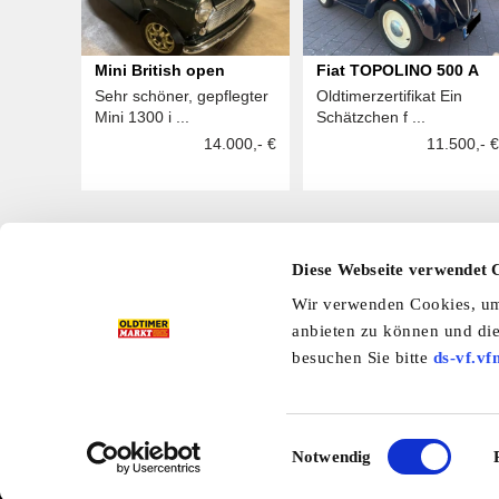
Mini British open
Fiat TOPOLINO 500 A
Sehr schöner, gepflegter
Oldtimerzertifikat Ein
Mini 1300 i ...
Schätzchen f ...
14.000,- €
11.500,- €
Diese Webseite verwendet 
Hier finden Sie mehr OLDTIMER MARKT
Wir verwenden Cookies, um 
Folgen Sie uns auf unseren Social-Media-Seiten oder
anbieten zu können und die
Facebook
|
Instagram
|
YouTube
|
Ter
besuchen Sie bitte
ds-vf.vf
Preisliste
Erscheinungskalender
I
Einwilligungsauswahl
Notwendig
Kleinanzeigen
Branchenbuch
Shop