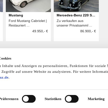
Mustang
Mercedes-Benz 220 S
Ford Mustang Cabriolet |
Zu verkaufen aus
Ponton Cabrio,
Restauriert ...
unserer Privatsamml ...
Vergaser neu
49.950,- €
86.900,- €
Cookies
Inhalte und Anzeigen zu personalisieren, Funktionen für soziale
 laden Sie unsere Termine-App herunter:
 Zugriffe auf unsere Website zu analysieren. Für weitere Informat
mine-App
mz.de
.
nfo & Hilfe
AGB
Datenschutzerklärung
Wid
Präferenzen
Statistiken
Marketing
Abo
Impressum
Ratgeber
Zeitschriften
Spend