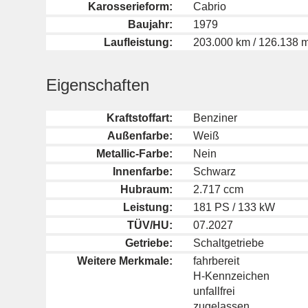
Karosserieform:
Cabrio
Baujahr:
1979
Laufleistung:
203.000 km / 126.138 m
Eigenschaften
Kraftstoffart:
Benziner
Außenfarbe:
Weiß
Metallic-Farbe:
Nein
Innenfarbe:
Schwarz
Hubraum:
2.717 ccm
Leistung:
181 PS / 133 kW
TÜV/HU:
07.2027
Getriebe:
Schaltgetriebe
Weitere Merkmale:
fahrbereit
H-Kennzeichen
unfallfrei
zugelassen