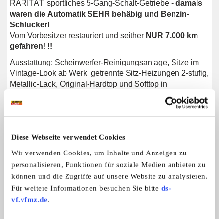
RARITÄT: sportliches 5-Gang-Schalt-Getriebe -
damals
waren die Automatik SEHR behäbig und Benzin-
Schlucker!
Vom Vorbesitzer restauriert und seither
NUR 7.000 km
gefahren! !!
Ausstattung: Scheinwerfer-Reinigungsanlage, Sitze im
Vintage-Look ab Werk, getrennte Sitz-Heizungen 2-stufig,
Metallic-Lack, Original-Hardtop und Softtop in
Wagenfarbe, elektr. Fensterheber, elektr. Spiegel, Servo-
Lenkung, neu aufbereitete Barock-Felgen, elektr.
Antenne, Becker-Mexico-Cass.-Radio, Wurzel-Holz-
Mittelkonsole, Tempomat, ZV, usw.
Diese Webseite verwendet Cookies
Die Felgen v. 1. Foto sind verkauft.
Wir verwenden Cookies, um Inhalte und Anzeigen zu
Hardtop ist im Preis inkludiert! !!
personalisieren, Funktionen für soziale Medien anbieten zu
können und die Zugriffe auf unsere Website zu analysieren.
Für weitere Informationen besuchen Sie bitte
ds-
vf.vfmz.de
.
Weitere Anzeigen dieses Anbieters
ALLE ANZEIGEN