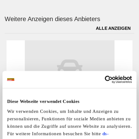
Weitere Anzeigen dieses Anbieters
ALLE ANZEIGEN
Diese Webseite verwendet Cookies
Mercedes-Benz 250 D
MB 250 D, Bj. 1985, H-Zulassung, fah ...
Wir verwenden Cookies, um Inhalte und Anzeigen zu
3.000,- €
personalisieren, Funktionen für soziale Medien anbieten zu
können und die Zugriffe auf unsere Website zu analysieren.
Für weitere Informationen besuchen Sie bitte
ds-