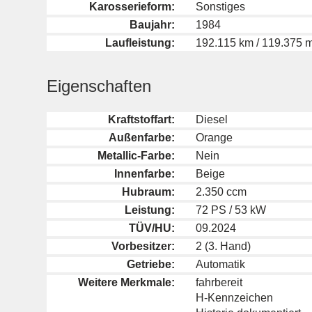
Karosserieform:
Sonstiges
Baujahr:
1984
Laufleistung:
192.115 km / 119.375 m
Eigenschaften
Kraftstoffart:
Diesel
Außenfarbe:
Orange
Metallic-Farbe:
Nein
Innenfarbe:
Beige
Hubraum:
2.350 ccm
Leistung:
72 PS / 53 kW
TÜV/HU:
09.2024
Vorbesitzer:
2 (3. Hand)
Getriebe:
Automatik
Weitere Merkmale:
fahrbereit
H-Kennzeichen