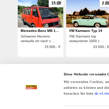
15
2
Mercedes-Benz MB 100
VW Karmann Typ 14
Schweren Herzens
VW, Karmann top
D
verkaufe ich nach v ...
restaurierter 1600 c ...
19.500,- €
23.500,- €
Diese Webseite verwendet 
Hier finden Sie mehr OLDTIMER MARKT
Wir verwenden Cookies, um 
Folgen Sie uns auf unseren Social-Media-Seiten oder
anbieten zu können und die
Facebook
|
Instagram
|
YouTube
|
Ter
besuchen Sie bitte
ds-vf.vf