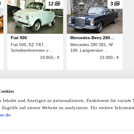
12
3
Fiat 500
Mercedes-Benz 280
Fiat 500, EZ 7/67,
Mercedes 280 SEL, W
SEL
Scheibenbremsen v ...
108, Langversion ...
19.850,- €
23.900,- €
Cookies
Inhalte und Anzeigen zu personalisieren, Funktionen für soziale
 laden Sie unsere Termine-App herunter:
 Zugriffe auf unsere Website zu analysieren. Für weitere Informat
mine-App
mz.de
.