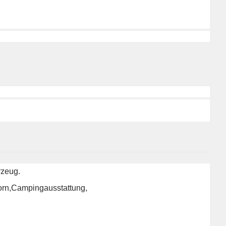
rzeug.
orn,Campingausstattung,