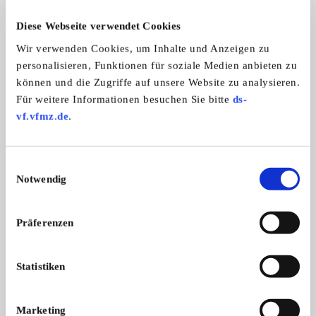
8
Diese Webseite verwendet Cookies
Wir verwenden Cookies, um Inhalte und Anzeigen zu
personalisieren, Funktionen für soziale Medien anbieten zu
können und die Zugriffe auf unsere Website zu analysieren.
Für weitere Informationen besuchen Sie bitte
ds-
vf.vfmz.de
.
Mercedes-Benz 280 SL
Mercedes-Benz 190
Fahrbereit mit Rotem Kennzeichen
Fahrbereit mit Rote
34.000,- €
Einwilligungsauswahl
Notwendig
Das könnte Sie auch interessieren
Präferenzen
ALLE ANZEIGEN
Statistiken
11
Marketing