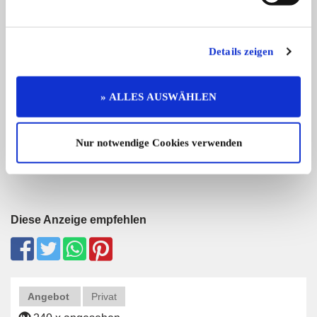
Details zeigen
Cadillac 353
Mercedes-Benz 230
» ALLES AUSWÄHLEN
Seltener Cadillac 353 7 Sitzer , Anf ...
Mercedes Benz 234.4
Strichacht
Er ...
26.000,- €
Nur notwendige Cookies verwenden
Diese Anzeige empfehlen
Angebot
Privat