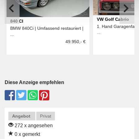
VW Golf Cabrio
840 CI
1. Hand Garagenfahr
BMW 840Ci | Umfassend restauriert |
...
...
49.950,- €
Diese Anzeige empfehlen
Angebot
Privat
272 x angesehen
0 x gemerkt