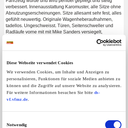
Fahrzeug wurde und wird penibel gepflegt und stetig
verbessert. Innenausstattung Karomuster, alle Sitze ohne
Abnutzungserscheinungen. Sitze allesamt sehr fest, alles
gefühlt neuwertig. Originale Wagenheberaufnahmen,
tadellos. Ungeschweisst. Türen, Seitenschweller und
Radläufe vorne mit mit Mike Sanders versiegelt,
Vorderachse wurde im Winter 2024/2025 überarbeitet:
Querlenker, Radlager, Traggelenke, Federn, Dämpfer
(v+h Sachs), alle Schrauben neu,
Radnaben, Ankerbleche und Stabilisator gestrahlt und
Diese Webseite verwendet Cookies
gepulvert. Details bei Kontaktaufnahme.
Wir verwenden Cookies, um Inhalte und Anzeigen zu
personalisieren, Funktionen für soziale Medien anbieten zu
können und die Zugriffe auf unsere Website zu analysieren.
Weitere Anzeigen dieses Anbieters
Für weitere Informationen besuchen Sie bitte
ds-
ALLE ANZEIGEN
vf.vfmz.de
.
12
Einwilligungsauswahl
Notwendig