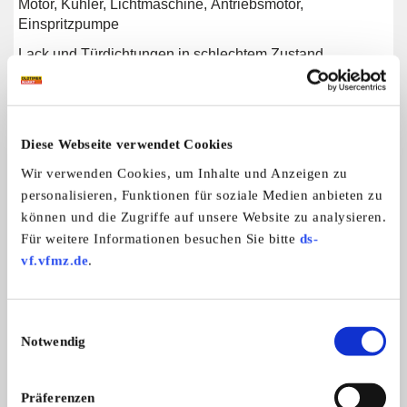
Motor, Kühler, Lichtmaschine, Antriebsmotor,
Einspritzpumpe
Lack und Türdichtungen in schlechtem Zustand
Fahrzeug wurde noch nicht restauriert, nur repariert
Es gibt auch Speditionen für den Transport
Diese Webseite verwendet Cookies
Wir verwenden Cookies, um Inhalte und Anzeigen zu
Weitere Anzeigen dieses Anbieters
personalisieren, Funktionen für soziale Medien anbieten zu
können und die Zugriffe auf unsere Website zu analysieren.
ALLE ANZEIGEN
Für weitere Informationen besuchen Sie bitte
ds-
vf.vfmz.de
.
10
Einwilligungsauswahl
Notwendig
Präferenzen