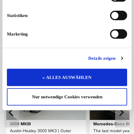
Mercedes-Benz 190 D
Statistiken
mercedes 190Db Ponton, Historico Bj ...
8.500,- €
Marketing
Das könnte Sie auch interessieren
ALLE ANZEIGEN
Details zeigen
6
» ALLES AUSWÄHLEN
Nur notwendige Cookies verwenden
3000 MKIII
Mercedes-Benz 600
Austin-Healey 3000 MK3 | Guter
The last model year of 