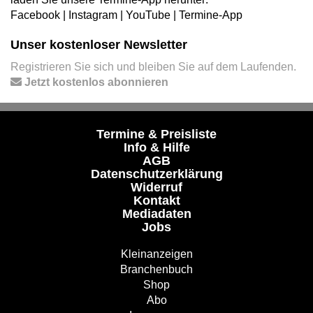
Facebook
|
Instagram
|
YouTube
|
Termine-App
Unser kostenloser Newsletter
Registrieren Sie sich und bleiben Sie auf dem Laufenden.
Jetzt kostenlos abonnieren
Termine & Preisliste
Info & Hilfe
AGB
Datenschutzerklärung
Widerruf
Kontakt
Mediadaten
Jobs
Kleinanzeigen
Branchenbuch
Shop
Abo