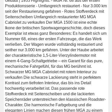
Gebaut | 1955 Highlights: - MGA Nr. 68 aus der ersten
Produktionsserie - Umfangreich restauriert - Nur 3.000 km
seit der Restaurierung gefahren - Rotes Stoffverdeck mit
Seitenscheiben Umfangreich restaurierter MG MGA
Cabriolet zu verkaufen Der MGA 1500 ist eine echte
Ikone der britischen Sportwagengeschichte, doch dieses
Exemplar ist etwas ganz Besonderes: Es handelt sich um
Nummer 68, eines der ersten Fahrzeuge, die das Werk
verließen. Der Wagen wurde vollständig restauriert und
seither nur 3.000 km gefahren. Unter der Haube arbeitet
der charakteristische 1,5-Liter-Vierzylindermotor mit
einem 4-Gang-Schaltgetriebe – ein Garant für das pure,
mechanische Fahrgefühl, für das MG berühmt ist.
Schwarzer MG MGA Cabriolet mit rotem Interieur zu
verkaufen Die schwarze Lackierung steht in perfektem
Kontrast zum tiefroten Interieur, das bis ins Detail
hochwertig verarbeitet ist. Das passende rote
Stoffverdeck mit Seitenscheiben und die lackierten
Speichenräder unterstreichen den klassischen Roadster-
Charakter. Die harmonische Farbgebung und die
eleganten Linien machen diesen frühen MGA zu einem