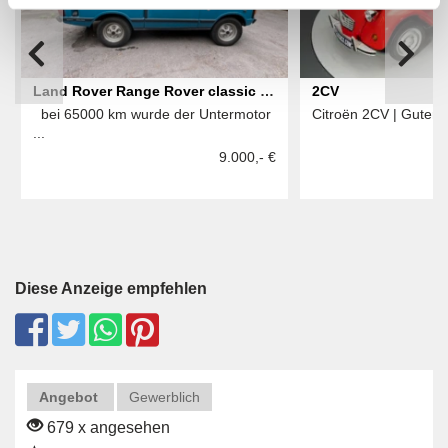
Land Rover Range Rover classic 3
2CV
bei 65000 km wurde der Untermotor
Citroën 2CV | Guter Z
Door
...
9.000,- €
Diese Anzeige empfehlen
Angebot
Gewerblich
679 x angesehen