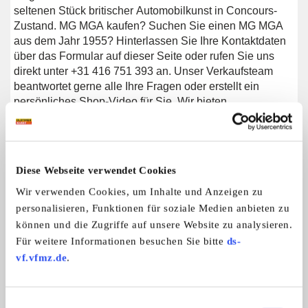
seltenen Stück britischer Automobilkunst in Concours-
Zustand. MG MGA kaufen? Suchen Sie einen MG MGA
aus dem Jahr 1955? Hinterlassen Sie Ihre Kontaktdaten
über das Formular auf dieser Seite oder rufen Sie uns
direkt unter +31 416 751 393 an. Unser Verkaufsteam
beantwortet gerne alle Ihre Fragen oder erstellt ein
persönliches Shop-Video für Sie. Wir bieten
Unterstützung beim Transport. Wir liefern Ihnen Ihr Auto
mit Tüv, H-Kennzeichen und Fahrzeugbrief, gegen
Aufpreis. Sie zahlen keine Importsteuer mehr. Auch
können Sie das Fahrzeug bei unsere
Diese Webseite verwendet Cookies
Finanzierungspartner finanzieren.
Wir verwenden Cookies, um Inhalte und Anzeigen zu
personalisieren, Funktionen für soziale Medien anbieten zu
können und die Zugriffe auf unsere Website zu analysieren.
Weitere Anzeigen dieses Anbieters
Für weitere Informationen besuchen Sie bitte
ds-
ALLE ANZEIGEN
vf.vfmz.de
.
Einwilligungsauswahl