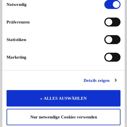
Notwendig
Präferenzen
Statistiken
Sprite
XJS
Austin-Healey Sprite MK1 Frogeye | U
Jaguar XJS Cabriolet 
...
...
Marketing
29.950,- €
Details zeigen
Das könnte Sie auch interessieren
ALLE ANZEIGEN
» ALLES AUSWÄHLEN
14
Nur notwendige Cookies verwenden