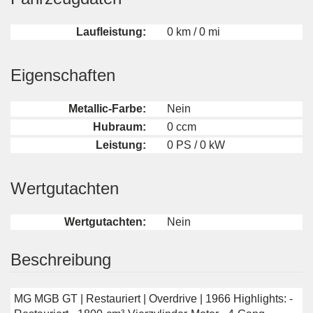
Laufleistung:
0 km / 0 mi
Eigenschaften
Metallic-Farbe:
Nein
Hubraum:
0 ccm
Leistung:
0 PS / 0 kW
Wertgutachten
Wertgutachten:
Nein
Beschreibung
MG MGB GT | Restauriert | Overdrive | 1966 Highlights: -