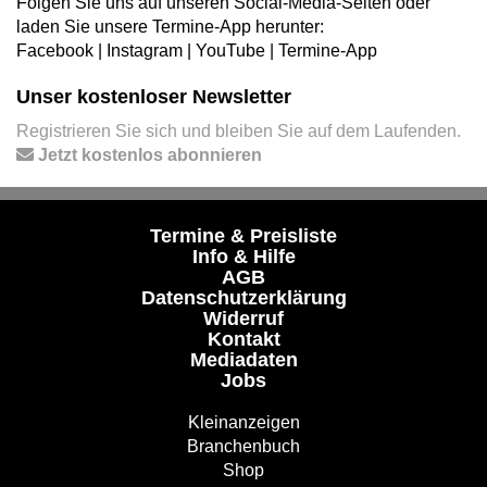
Folgen Sie uns auf unseren Social-Media-Seiten oder
laden Sie unsere Termine-App herunter:
Facebook
|
Instagram
|
YouTube
|
Termine-App
Unser kostenloser Newsletter
Registrieren Sie sich und bleiben Sie auf dem Laufenden.
Jetzt kostenlos abonnieren
Termine & Preisliste
Info & Hilfe
AGB
Datenschutzerklärung
Widerruf
Kontakt
Mediadaten
Jobs
Kleinanzeigen
Branchenbuch
Shop