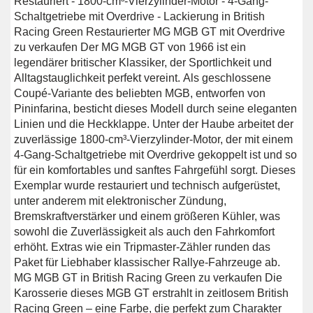
Restauriert - 1800-cm³-Vierzylinder-Motor - 4-Gang-
Schaltgetriebe mit Overdrive - Lackierung in British
Racing Green Restaurierter MG MGB GT mit Overdrive
zu verkaufen Der MG MGB GT von 1966 ist ein
legendärer britischer Klassiker, der Sportlichkeit und
Alltagstauglichkeit perfekt vereint. Als geschlossene
Coupé-Variante des beliebten MGB, entworfen von
Pininfarina, besticht dieses Modell durch seine eleganten
Linien und die Heckklappe. Unter der Haube arbeitet der
zuverlässige 1800-cm³-Vierzylinder-Motor, der mit einem
4-Gang-Schaltgetriebe mit Overdrive gekoppelt ist und so
für ein komfortables und sanftes Fahrgefühl sorgt. Dieses
Exemplar wurde restauriert und technisch aufgerüstet,
unter anderem mit elektronischer Zündung,
Bremskraftverstärker und einem größeren Kühler, was
sowohl die Zuverlässigkeit als auch den Fahrkomfort
erhöht. Extras wie ein Tripmaster-Zähler runden das
Paket für Liebhaber klassischer Rallye-Fahrzeuge ab.
MG MGB GT in British Racing Green zu verkaufen Die
Karosserie dieses MGB GT erstrahlt in zeitlosem British
Racing Green – eine Farbe, die perfekt zum Charakter