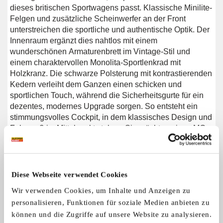
dieses britischen Sportwagens passt. Klassische Minilite-
Felgen und zusätzliche Scheinwerfer an der Front
unterstreichen die sportliche und authentische Optik. Der
Innenraum ergänzt dies nahtlos mit einem
wunderschönen Armaturenbrett im Vintage-Stil und
einem charaktervollen Monolita-Sportlenkrad mit
Holzkranz. Die schwarze Polsterung mit kontrastierenden
Kedern verleiht dem Ganzen einen schicken und
sportlichen Touch, während die Sicherheitsgurte für ein
dezentes, modernes Upgrade sorgen. So entsteht ein
stimmungsvolles Cockpit, in dem klassisches Design und
Fahrspaß im Mittelpunkt stehen. Sie möchten einen MG
MGB GT kaufen? Suchen Sie einen MG MGB GT von
1966? Dann hinterlassen Sie Ihre Kontaktdaten über das
Formular auf dieser Seite oder rufen Sie uns direkt unter
+31 416 751 393 an. Unsere Verkaufsberater
Diese Webseite verwendet Cookies
beantworten gerne Ihre Fragen und erstellen Ihnen auf
Wir verwenden Cookies, um Inhalte und Anzeigen zu
Wunsch ein persönliches Video. Wir bieten Unterstützung
personalisieren, Funktionen für soziale Medien anbieten zu
beim Transport. Wir liefern Ihnen Ihr Auto mit Tüv, H-
können und die Zugriffe auf unsere Website zu analysieren.
Kennzeichen und Fahrzeugbrief, gegen Aufpreis. Sie