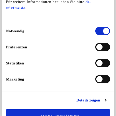
Für weitere Informationen besuchen Sie bitte
ds-
zahlen keine Importsteuer mehr. Auch können Sie das
Fahrzeug bei unsere Finanzierungspartner finanzieren.
vf.vfmz.de
.
Einwilligungsauswahl
Weitere Anzeigen dieses Anbieters
Notwendig
ALLE ANZEIGEN
Präferenzen
Statistiken
Marketing
Centenario
TR3
Lamborghini Centenario Traktor | Nr.
Triumph TR3 | Restauri
Details zeigen
...
169.950,- €