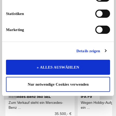
MGC Roadster aufwändige Restauratio ...
29.500,- €
Statistiken
Marketing
Das könnte Sie auch interessieren
ALLE ANZEIGEN
Details zeigen
5
» ALLES AUSWÄHLEN
Nur notwendige Cookies verwenden
Mercedes-Benz 560 SEL
IFA F9
Zum Verkauf steht ein Mercedes-
Wegen Hobby-Aufgabe
Benz ...
ein ...
35.500,- €