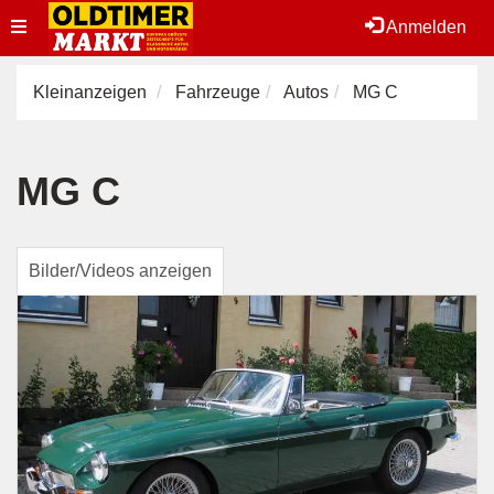
Toggle
Anmelden
navigation
Kleinanzeigen
Fahrzeuge
Autos
MG C
MG C
Bilder/Videos anzeigen