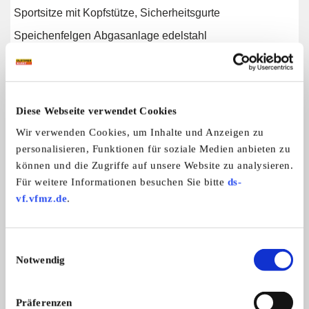
Sportsitze mit Kopfstütze, Sicherheitsgurte
Speichenfelgen Abgasanlage edelstahl
Targa Hardtop, Dachhälften abnehmbar
Diese Webseite verwendet Cookies
Weitere Anzeigen dieses Anbieters
Wir verwenden Cookies, um Inhalte und Anzeigen zu
ALLE ANZEIGEN
personalisieren, Funktionen für soziale Medien anbieten zu
können und die Zugriffe auf unsere Website zu analysieren.
Für weitere Informationen besuchen Sie bitte
ds-
2
vf.vfmz.de
.
Einwilligungsauswahl
Notwendig
Präferenzen
MG C