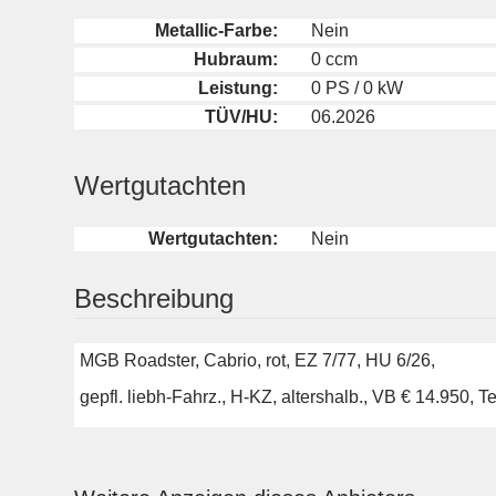
Metallic-Farbe:
Nein
Hubraum:
0 ccm
Leistung:
0 PS / 0 kW
TÜV/HU:
06.2026
Wertgutachten
Wertgutachten:
Nein
Beschreibung
MGB Roadster, Cabrio, rot, EZ 7/77, HU 6/26,
gepfl. liebh-Fahrz., H-KZ, altershalb., VB € 14.950,