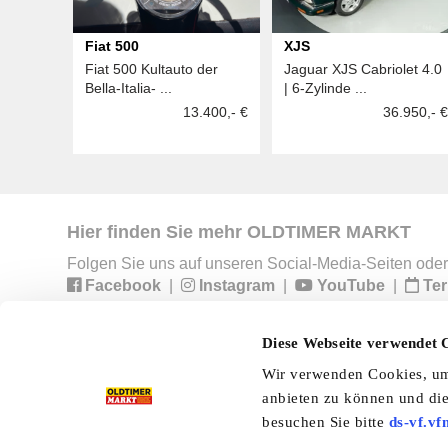
Fiat 500
XJS
Fiat 500 Kultauto der
Jaguar XJS Cabriolet 4.0
Bella-Italia- ...
| 6-Zylinde ...
13.400,- €
36.950,- €
Hier finden Sie mehr OLDTIMER MARKT
Folgen Sie uns auf unseren Social-Media-Seiten oder
Facebook
|
Instagram
|
YouTube
|
Ter
Diese Webseite verwendet 
Preisliste
Erscheinungskalender
I
Wir verwenden Cookies, um 
anbieten zu können und die
Kleinanzeigen
Branchenbuch
Shop
besuchen Sie bitte
ds-vf.vf