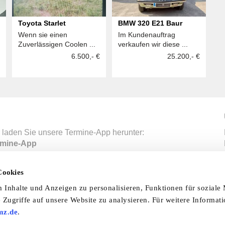
Toyota Starlet
BMW 320 E21 Baur
Wenn sie einen
Im Kundenauftrag
Zuverlässigen Coolen ...
verkaufen wir diese ...
6.500,- €
25.200,- €
 laden Sie unsere Termine-App herunter:
mine-App
Cookies
nfo & Hilfe
AGB
Datenschutzerklärung
Wid
Inhalte und Anzeigen zu personalisieren, Funktionen für soziale
 Zugriffe auf unsere Website zu analysieren. Für weitere Informat
Abo
Impressum
Ratgeber
Zeitschriften
Spend
mz.de
.