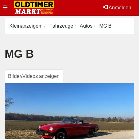
Toggle
Anmelden
navigation
Kleinanzeigen
Fahrzeuge
Autos
MG B
MG B
Bilder/Videos anzeigen