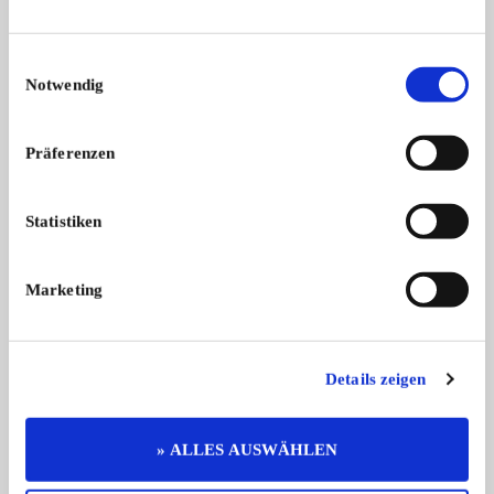
Weitere Anzeigen dieses Anbieters
ALLE ANZEIGEN
Einwilligungsauswahl
Notwendig
Gesuch
Präferenzen
Statistiken
Marketing
Austin
Aprilia 3 Stück Moto
Suche Automatikgetriebe für ADO 16,
3 (!) Stück Aprilia Mot
...
Details zeigen
» ALLES AUSWÄHLEN
Das könnte Sie auch interessieren