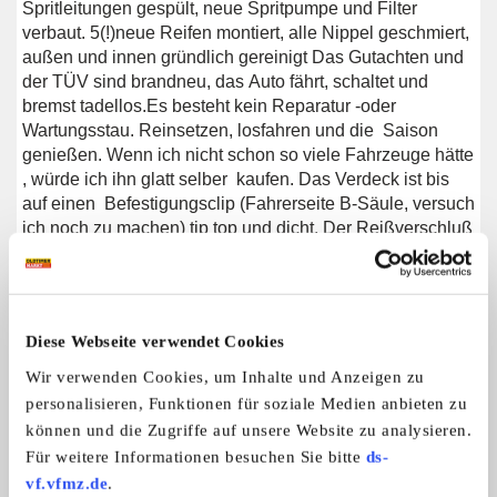
Spritleitungen gespült, neue Spritpumpe und Filter
verbaut. 5(!)neue Reifen montiert, alle Nippel geschmiert,
außen und innen gründlich gereinigt Das Gutachten und
der TÜV sind brandneu, das Auto fährt, schaltet und
bremst tadellos.Es besteht kein Reparatur -oder
Wartungsstau. Reinsetzen, losfahren und die Saison
genießen. Wenn ich nicht schon so viele Fahrzeuge hätte
, würde ich ihn glatt selber kaufen. Das Verdeck ist bis
auf einen Befestigungsclip (Fahrerseite B-Säule, versuch
ich noch zu machen) tip top und dicht. Der Reißverschluß
der Heckscheibe geht einwandfrei. Natürlich hat der
Wagen nach 50(!) Jahren leichte Gebrauchsspuren.
Probefahrt bei Trockenheit, Besichtigung auf Hebebühne
,Schichtdickenmessung und Kompressionstest können
Diese Webseite verwendet Cookies
im Rahmen des Verkaufs bei mir gemacht werden. Alle
weiteren Detailphotos gerne per whatsapp oder mail,
Wir verwenden Cookies, um Inhalte und Anzeigen zu
oder sms. Standort bei München, Lieferung gegen
personalisieren, Funktionen für soziale Medien anbieten zu
Aufpreis möglich. Kein Notverkauf !
können und die Zugriffe auf unsere Website zu analysieren.
Für weitere Informationen besuchen Sie bitte
ds-
vf.vfmz.de
.