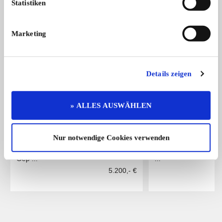
Statistiken
Das könnte Sie auch interessieren
ALLE ANZEIGEN
Marketing
15
Details zeigen
» ALLES AUSWÄHLEN
Renault R19
E-Type
Nur notwendige Cookies verwenden
R19 Werkscabrio Karman Ghia, Top
Jaguar E-Type Serie 
Gep ...
...
5.200,- €