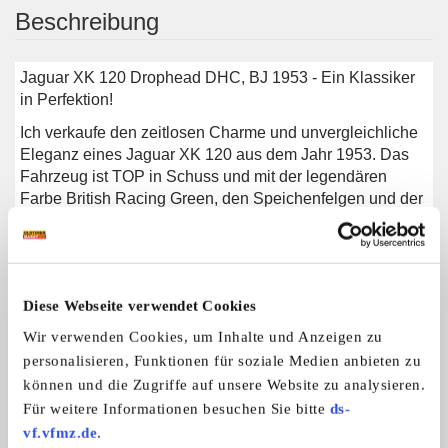
Beschreibung
Jaguar XK 120 Drophead DHC, BJ 1953 - Ein Klassiker
in Perfektion!
Ich verkaufe den zeitlosen Charme und unvergleichliche
Eleganz eines Jaguar XK 120 aus dem Jahr 1953. Das
Fahrzeug ist TOP in Schuss und mit der legendären
Farbe British Racing Green, den Speichenfelgen und der
Weinroten Innenausstattung zieht das Fahrzeug alle
Blicke auf sich und verkörpert das pure Fahrvergnügen
aus den 50er Jahren.
Das Fahrzeug ist technisch und optisch in einem
Diese Webseite verwendet Cookies
einwandfreien Zustand, fahrbereit und im aktuellen
Wir verwenden Cookies, um Inhalte und Anzeigen zu
Zustand offiziell mit einer 2 bewertet.
personalisieren, Funktionen für soziale Medien anbieten zu
können und die Zugriffe auf unsere Website zu analysieren.
Für weitere Informationen besuchen Sie bitte
ds-
vf.vfmz.de
.