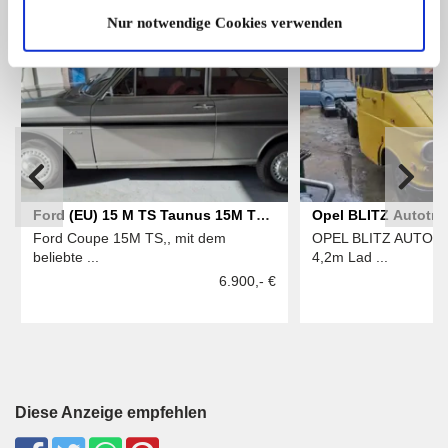
Nur notwendige Cookies verwenden
10
Ford (EU) 15 M TS Taunus 15M TS
Opel BLITZ Autotra
Ford Coupe 15M TS,, mit dem
OPEL BLITZ AUTOT
1,7L Coupe wie RS TÜV 6/27
beliebte ...
4,2m Lad ...
6.900,- €
Diese Anzeige empfehlen