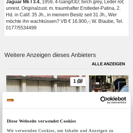
Jaguar Mk I 3.4,
1959, 4-Gang/OD; birch grey, Leder rot;
unrest. Originalzust. m. traumhafter Erstleder-Patina, 2.
Hd. in Calif. 35 Jh., in meinem Besitz seit 31 Jh., Wer
möchte ihn wachküssen? VB € 16.900,-; W. Blaube, Tel.
0177/5534499
Weitere Anzeigen dieses Anbieters
ALLE ANZEIGEN
1
Diese Webseite verwendet Cookies
BMW 318 i
Jaguar Mk I
Wir verwenden Cookies, um Inhalte und Anzeigen zu