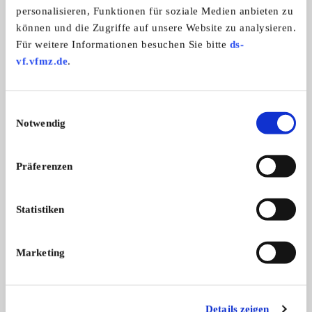
BMW 318i Aut., E36, 1993, HU u. H-
Jaguar Mk I 3.4, 195
personalisieren, Funktionen für soziale Medien anbieten zu
Gu ...
...
können und die Zugriffe auf unsere Website zu analysieren.
4.400,- €
Für weitere Informationen besuchen Sie bitte
ds-
vf.vfmz.de
.
Das könnte Sie auch interessieren
Einwilligungsauswahl
ALLE ANZEIGEN
Notwendig
8
Präferenzen
Statistiken
Marketing
Austin-Healey Sprite
MG B
Der Austin-Healey Sprite ist ein typ ...
Nicht im Kundenauftr
...
14.500,- €
Details zeigen