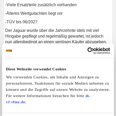
-Viele Ersatzteile zusätzlich vorhanden
-Älteres Wertgutachten liegt vor
-TÜV bis 06/2027
Der Jaguar wurde über die Jahrzehnte stets mit viel
Hingabe gepflegt und regelmäßig gewartet, ist jedoch
nun altersbedingt an einen seriösen Käufer abzugeben.
Besichtigung nach vorheriger Terminvereinbarung per E-
Mail ausdrücklich erwünscht.
Preis: VB
Diese Webseite verwendet Cookies
Kontaktdaten: p.zickler@t-online.de
Wir verwenden Cookies, um Inhalte und Anzeigen zu
Das genannte Fahrzeug wird nach vorheriger
personalisieren, Funktionen für soziale Medien anbieten zu
Besichtigung und unter Ausschluss jeglicher
können und die Zugriffe auf unsere Website zu analysieren.
Sachmängelhaftung verkauft.
Für weitere Informationen besuchen Sie bitte
ds-
vf.vfmz.de
.