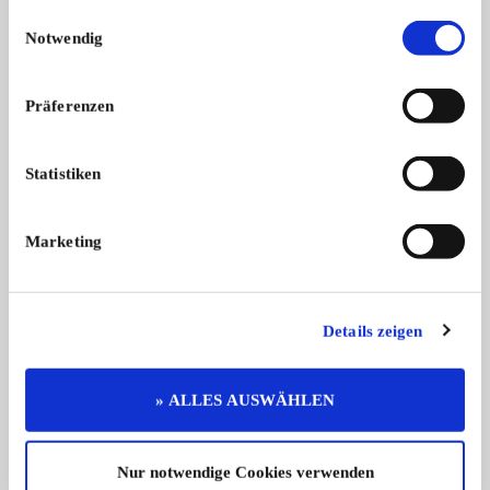
Weitere Anzeigen dieses Anbieters
Einwilligungsauswahl
ALLE ANZEIGEN
Notwendig
1
Präferenzen
Statistiken
Marketing
Jaguar E-Type
Zum Verkauf steht ein außergewöhnlic ...
Details zeigen
Preis auf Anfrage
» ALLES AUSWÄHLEN
Das könnte Sie auch interessieren
ALLE ANZEIGEN
Nur notwendige Cookies verwenden