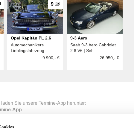
9
Opel Kapitän PL 2.6
9-3 Aero
Automechanikers
Saab 9-3 Aero Cabriolet
Lieblingsfahrzeug. ...
2.8 V6 | Seh ...
9.900,- €
26.950,- €
 laden Sie unsere Termine-App herunter:
mine-App
Cookies