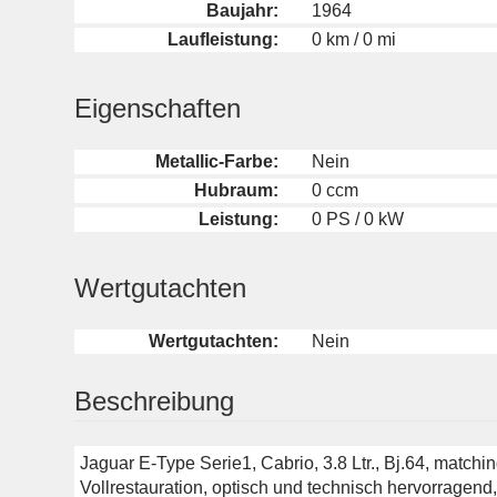
Baujahr:
1964
Laufleistung:
0 km / 0 mi
Eigenschaften
Metallic-Farbe:
Nein
Hubraum:
0 ccm
Leistung:
0 PS / 0 kW
Wertgutachten
Wertgutachten:
Nein
Beschreibung
Jaguar E-Type Serie1, Cabrio, 3.8 Ltr., Bj.64, matchin
Vollrestauration, optisch und technisch hervorragend