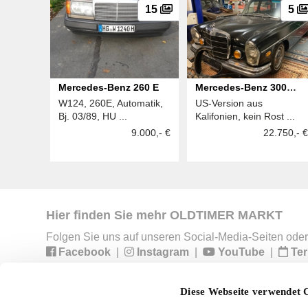
15
5
Mercedes-Benz 260 E
Mercedes-Benz 300
W124, 260E, Automatik,
US-Version aus
SEL
Bj. 03/89, HU ...
Kalifonien, kein Rost ...
9.000,- €
22.750,- €
Hier finden Sie mehr OLDTIMER MARKT
Folgen Sie uns auf unseren Social-Media-Seiten oder
Facebook
|
Instagram
|
YouTube
|
Ter
Diese Webseite verwendet 