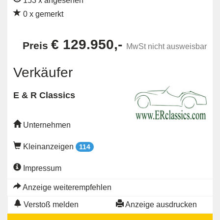
153 x angesehen
0 x gemerkt
€ 129.950,-
Preis
MwSt nicht ausweisbar
Verkäufer
E & R Classics
Unternehmen
Kleinanzeigen
114
Impressum
Anzeige weiterempfehlen
Verstoß melden
Anzeige ausdrucken