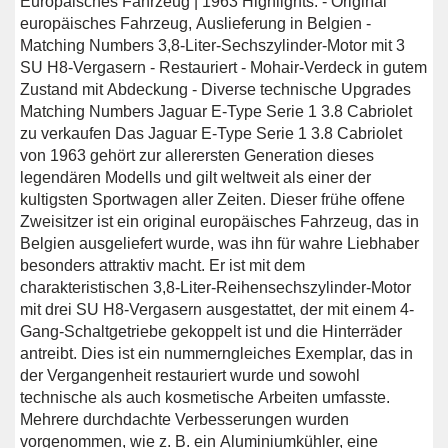
Europäisches Fahrzeug | 1963 Highlights: - Original
europäisches Fahrzeug, Auslieferung in Belgien -
Matching Numbers 3,8-Liter-Sechszylinder-Motor mit 3
SU H8-Vergasern - Restauriert - Mohair-Verdeck in gutem
Zustand mit Abdeckung - Diverse technische Upgrades
Matching Numbers Jaguar E-Type Serie 1 3.8 Cabriolet
zu verkaufen Das Jaguar E-Type Serie 1 3.8 Cabriolet
von 1963 gehört zur allerersten Generation dieses
legendären Modells und gilt weltweit als einer der
kultigsten Sportwagen aller Zeiten. Dieser frühe offene
Zweisitzer ist ein original europäisches Fahrzeug, das in
Belgien ausgeliefert wurde, was ihn für wahre Liebhaber
besonders attraktiv macht. Er ist mit dem
charakteristischen 3,8-Liter-Reihensechszylinder-Motor
mit drei SU H8-Vergasern ausgestattet, der mit einem 4-
Gang-Schaltgetriebe gekoppelt ist und die Hinterräder
antreibt. Dies ist ein nummerngleiches Exemplar, das in
der Vergangenheit restauriert wurde und sowohl
technische als auch kosmetische Arbeiten umfasste.
Mehrere durchdachte Verbesserungen wurden
vorgenommen, wie z. B. ein Aluminiumkühler, eine