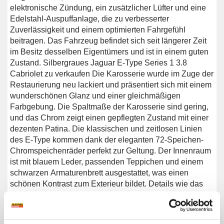
elektronische Zündung, ein zusätzlicher Lüfter und eine
Edelstahl-Auspuffanlage, die zu verbesserter
Zuverlässigkeit und einem optimierten Fahrgefühl
beitragen. Das Fahrzeug befindet sich seit längerer Zeit
im Besitz desselben Eigentümers und ist in einem guten
Zustand. Silbergraues Jaguar E-Type Series 1 3.8
Cabriolet zu verkaufen Die Karosserie wurde im Zuge der
Restaurierung neu lackiert und präsentiert sich mit einem
wunderschönen Glanz und einer gleichmäßigen
Farbgebung. Die Spaltmaße der Karosserie sind gering,
und das Chrom zeigt einen gepflegten Zustand mit einer
dezenten Patina. Die klassischen und zeitlosen Linien
des E-Type kommen dank der eleganten 72-Speichen-
Chromspeichenräder perfekt zur Geltung. Der Innenraum
ist mit blauem Leder, passenden Teppichen und einem
schwarzen Armaturenbrett ausgestattet, was einen
schönen Kontrast zum Exterieur bildet. Details wie das
Moto-Lita-Sportlenkrad und der eingebaute Tripmaster
verleihen dem Fahrzeug einen sportlichen und
authentischen Charakter. Das Mohair-Verdeck ist in