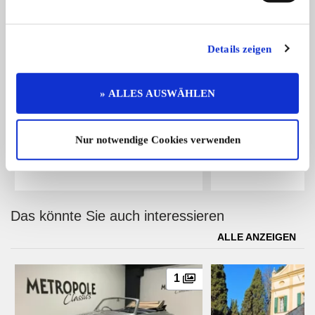
Details zeigen
» ALLES AUSWÄHLEN
360
Beetle
Ferrari 360 Modena F1 | 35.871 KM |
Volkswagen Käfer Cab
Nur notwendige Cookies verwenden
...
Umfangreic ...
99.950,- €
Das könnte Sie auch interessieren
ALLE ANZEIGEN
1